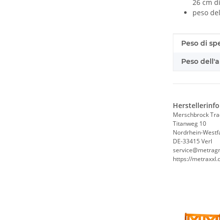
26 cm di
peso dell
#productDe
#productDe
Peso di sp
Peso dell'a
Herstellerinf
Merschbrock Tr
Titanweg 10
Nordrhein-Westf
DE-33415 Verl
service@metrag
https://metraxxl.