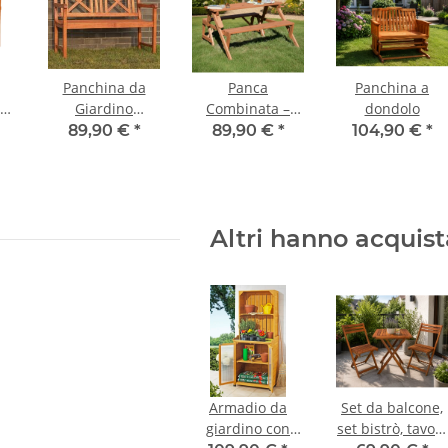
Panchina da
Panca
Panchina a
Giardino
Combinata –
dondolo
Adriano,
Panca da
89,90 €
*
89,90 €
*
104,90 €
*
n
Panchina, 2
Giardino e
posti
Tavolo Versatile
Altri hanno acquis
Armadio da
Set da balcone,
giardino con
set bistrò, tavolo