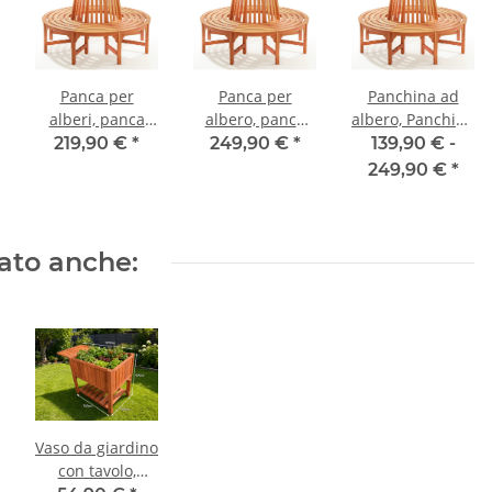
Panca per
Panca per
Panchina ad
alberi, panca
albero, panca
albero, Panchina
rotonda 160 / 59
rotonda grande
rotonda,
219,90 €
*
249,90 €
*
139,90 € -
cm
190 / 70 cm
Panchine da
249,90 €
*
giardino di
diverse
dimensioni in
tato anche:
legno
Vaso da giardino
con tavolo,