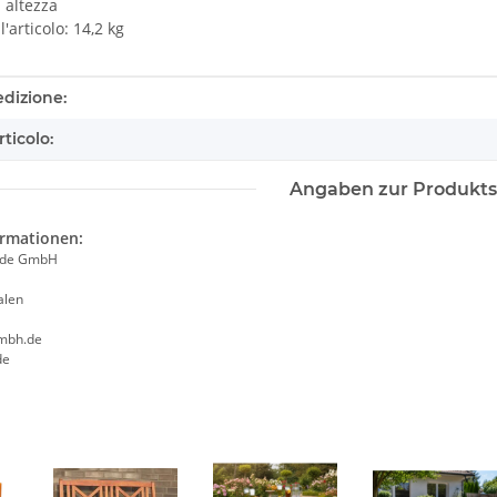
 altezza
'articolo: 14,2 kg
tails.itemInformation#
tails.itemValue#
edizione:
rticolo:
Angaben zur Produkts
ormationen:
ade GmbH
alen
mbh.de
de