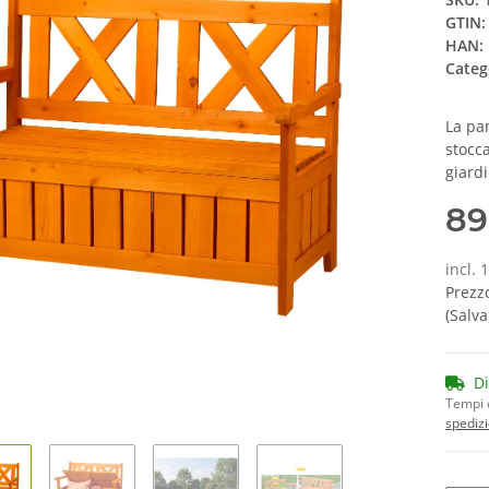
GTIN:
HAN:
Categ
La pa
stocca
giardi
89
incl. 
Prezzo
(Salv
D
Tempi 
spedizi