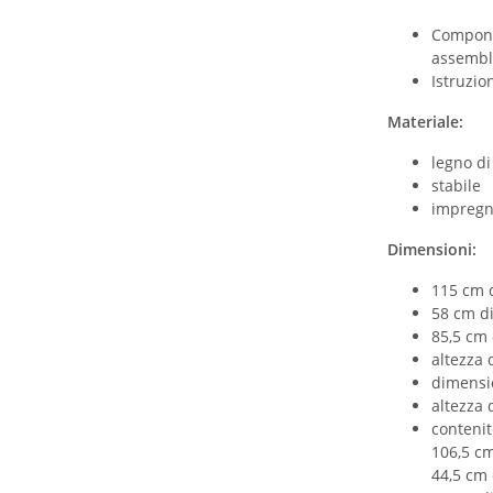
Compone
assembla
Istruzio
Materiale:
legno di
stabile
impregn
Dimensioni:
115 cm 
58 cm di
85,5 cm 
altezza 
dimensi
altezza 
contenit
106,5 cm
44,5 cm 