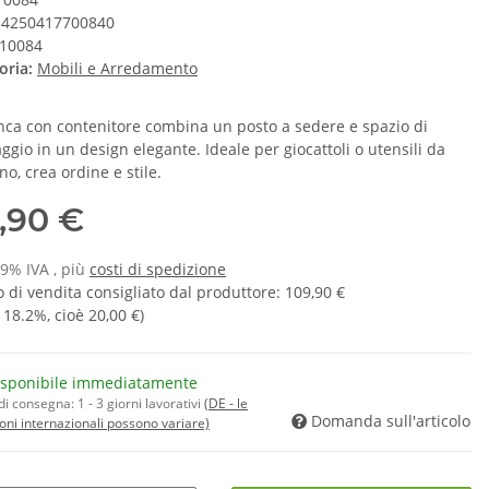
4250417700840
10084
oria:
Mobili e Arredamento
nca con contenitore combina un posto a sedere e spazio di
ggio in un design elegante. Ideale per giocattoli o utensili da
no, crea ordine e stile.
,90 €
19% IVA , più
costi di spedizione
 di vendita consigliato dal produttore
:
109,90 €
a
18.2%
, cioè
20,00 €
)
isponibile immediatamente
di consegna:
1 - 3 giorni lavorativi
(DE - le
Domanda sull'articolo
oni internazionali possono variare)