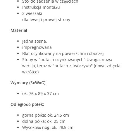
Stół do sadzenia w częściach
Instrukcja montażu
2 wieszaki
dla lewej i prawej strony
Materiał
Jedna sosna,
impregnowana
Blat ocynkowany na powierzchni roboczej
Stopy w
"butach ocynkowanych"
Uwaga, nowa
wersja, teraz w "butach z tworzywa" (nowe zdjęcia
wkrótce)
Wymiary (SxWxG)
ok. 76 x 89 x 37 cm
Odległość półek:
górna półka: ok. 24,5 cm
dolna półka: ok. 25 cm
Wysokość nóg: ok. 28,5 cm