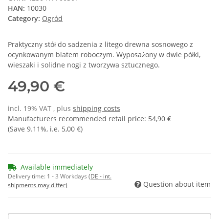
HAN:
10030
Category:
Ogród
Praktyczny stół do sadzenia z litego drewna sosnowego z
ocynkowanym blatem roboczym. Wyposażony w dwie półki,
wieszaki i solidne nogi z tworzywa sztucznego.
49,90 €
incl. 19% VAT , plus
shipping costs
Manufacturers recommended retail price
:
54,90 €
(Save
9.11%
, i.e.
5,00 €
)
Available immediately
Delivery time:
1 - 3 Workdays
(DE - int.
Question about item
shipments may differ)