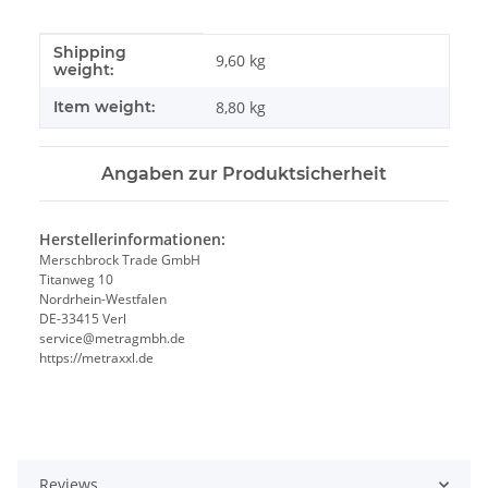
Shipping
#productDetails.itemInformation#
#productDetails.itemValue#
9,60 kg
weight:
Item weight:
8,80
kg
Angaben zur Produktsicherheit
Herstellerinformationen:
Merschbrock Trade GmbH
Titanweg 10
Nordrhein-Westfalen
DE-33415 Verl
service@metragmbh.de
https://metraxxl.de
Reviews