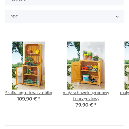
PDF
Szafka ogrodowa z półką
mały schowek ogrodowy
mały
i narzędziowy
109,90 €
*
79,90 €
*