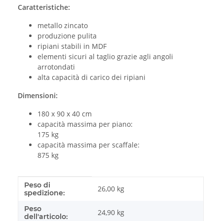
Caratteristiche:
metallo zincato
produzione pulita
ripiani stabili in MDF
elementi sicuri al taglio grazie agli angoli
arrotondati
alta capacità di carico dei ripiani
Dimensioni:
180 x 90 x 40 cm
capacità massima per piano:
175 kg
capacità massima per scaffale:
875 kg
Peso di
#productDetails.itemInformation#
#productDetails.itemValue#
26,00 kg
spedizione:
Peso
24,90
kg
dell'articolo: