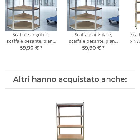
Scaffale angolare,
Scaffale angolare,
Scaf
scaffale pesante, piano
scaffale pesante, piano
x 18
in MDF
in MDF
59,90 €
*
59,90 €
*
Altri hanno acquistato anche: