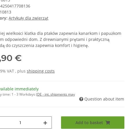
4250417708136
10813
ory:
Artykuły dla zwierząt
iej wielkości klatka dla ptaków zapewnia kanarkom i papużkom
tym odpowiedni dom. Z drewnianymi prętami i praktyczną
adą do czyszczenia zapewnia komfort i higienę.
,90 €
19% VAT , plus
shipping costs
vailable immediately
y time:
1 - 3 Workdays
(DE - int. shipments may
Question about item
Add to basket