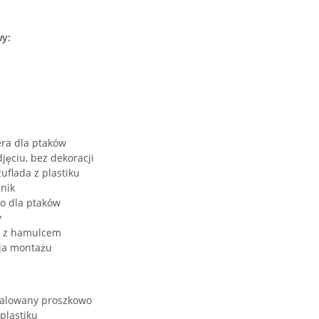
wy:
era dla ptaków
djęciu, bez dekoracji
uflada z plastiku
nik
ło dla ptaków
y
ka z hamulcem
cja montażu
alowany proszkowo
 plastiku