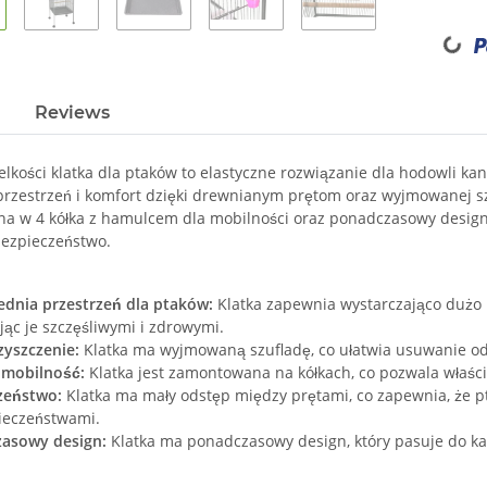
Loading...
Reviews
elkości klatka dla ptaków to elastyczne rozwiązanie dla hodowli ka
rzestrzeń i komfort dzięki drewnianym prętom oraz wyjmowanej szuf
na w 4 kółka z hamulcem dla mobilności oraz ponadczasowy desig
ezpieczeństwo.
dnia przestrzeń dla ptaków:
Klatka zapewnia wystarczająco dużo 
ąc je szczęśliwymi i zdrowymi.
zyszczenie:
Klatka ma wyjmowaną szufladę, co ułatwia usuwanie odc
mobilność:
Klatka jest zamontowana na kółkach, co pozwala właści
zeństwo:
Klatka ma mały odstęp między prętami, co zapewnia, że pt
ieczeństwami.
asowy design:
Klatka ma ponadczasowy design, który pasuje do każ