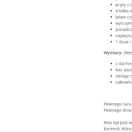
pręty z
4 kółka 
łatwe c
wytrzyma
ponadcz
najwyżs
1 duże i
Wymiary:
(Wys
z dache
bez dac
odstęp 
całkowit
Pewnego razu b
Pewnego dnia w
Max był pod wr
karmnik, który