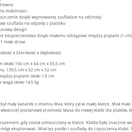
 drewna
dla mobilności
zyszczenie dzięki wyjmowanej szufladzie na odchody
ła szuflada na odpady z plastiku
asowy design
ze bezpieczeństwo dzięki małemu odstępowi między prętami (1 cm
 1 małe drzwi
okość x Szerokość x Głębokość)
m około 156 cm x 64 cm x 65,5 cm
hu: 139,5 cm x 52 cm x 52 cm
między prętami około 1,0 cm
a waga około 14,5 kg
ył mały kanarek o imieniu Max, który żył w małej klatce. Miał mało m
łaściciel postanowił przenieść Maxa do nowej klatki dla ptaków, kt
ażeniem, gdy został umieszczony w klatce. Klatka była znacznie wię
 mógł eksplorować. Miał też poidło i szufladę do czyszczenia klatki. M