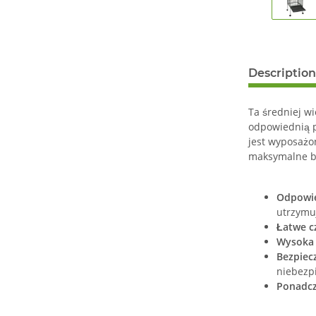
Description
Ta średniej wi
odpowiednią p
jest wyposażo
maksymalne b
Odpowie
utrzymuj
Łatwe c
Wysoka 
Bezpiec
niebezp
Ponadcz