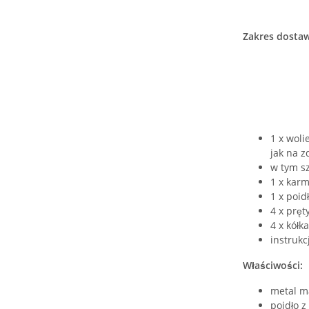
Zakres dosta
1 x woli
jak na z
w tym sz
1 x karm
1 x poid
4 x pręt
4 x kół
instruk
Właściwości:
metal m
poidło z