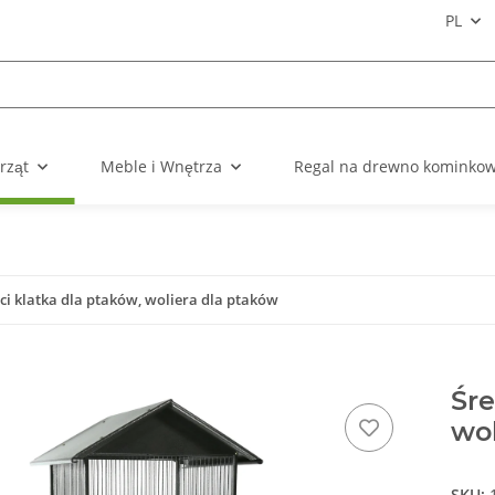
PL
rząt
Meble i Wnętrza
Regal na drewno kominko
ci klatka dla ptaków, woliera dla ptaków
Śre
wol
SKU: