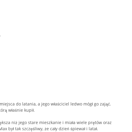
)
iejsca do latania, a jego właściciel ledwo mógł go zająć.
órą właśnie kupił.
ksza niż jego stare mieszkanie i miała wiele prętów oraz
ax był tak szczęśliwy, że cały dzień śpiewał i latał.