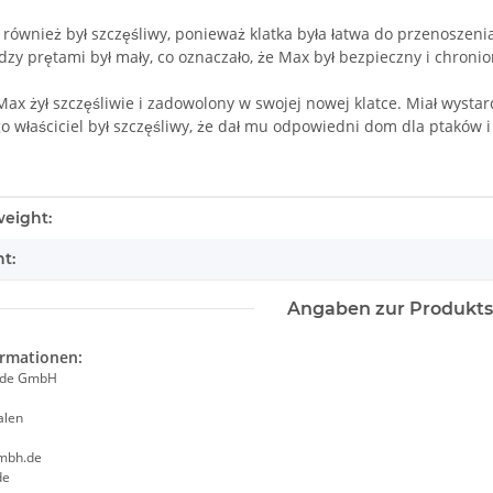
l również był szczęśliwy, ponieważ klatka była łatwa do przenoszeni
zy prętami był mały, co oznaczało, że Max był bezpieczny i chronio
ax żył szczęśliwie i zadowolony w swojej nowej klatce. Miał wystarc
o właściciel był szczęśliwy, że dał mu odpowiedni dom dla ptaków i
tails.itemInformation#
tails.itemValue#
eight:
t:
Angaben zur Produkts
ormationen:
ade GmbH
alen
mbh.de
de