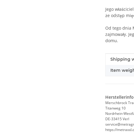
Jego właścicie
że odstęp międ
Od tego dnia M
zajmowały. Jeg
domu.
#productDe
#productDe
Shipping w
Item weigh
Herstellerinf
Merschbrock Tr
Titanweg 10
Nordrhein-Westf
DE-33415 Verl
service@metrag
https://metraxxl.