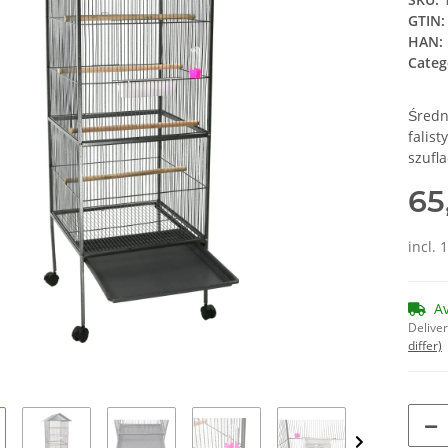
GTIN:
HAN:
Categ
Średn
falis
szufl
65
incl. 
A
Deliver
differ)