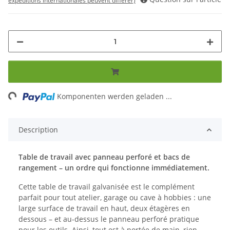
expéditions internationales peuvent différer)
ading...
Komponenten werden geladen ...
Description
Table de travail avec panneau perforé et bacs de
rangement – un ordre qui fonctionne immédiatement.
Cette table de travail galvanisée est le complément
parfait pour tout atelier, garage ou cave à hobbies : une
large surface de travail en haut, deux étagères en
dessous – et au-dessus le panneau perforé pratique
pour les outils. Ainsi, tout est à portée de main, rien