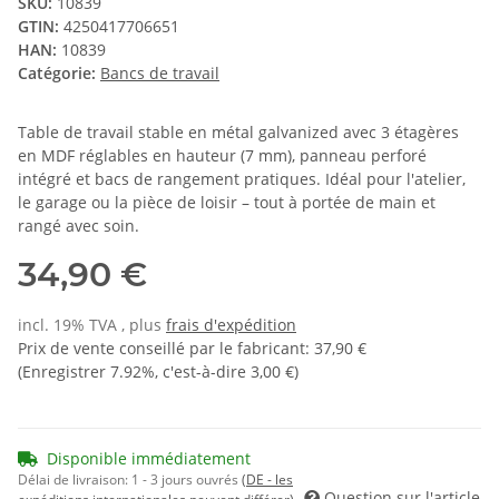
SKU:
10839
GTIN:
4250417706651
HAN:
10839
Catégorie:
Bancs de travail
Table de travail stable en métal galvanized avec 3 étagères
en MDF réglables en hauteur (7 mm), panneau perforé
intégré et bacs de rangement pratiques. Idéal pour l'atelier,
le garage ou la pièce de loisir – tout à portée de main et
rangé avec soin.
34,90 €
incl. 19% TVA , plus
frais d'expédition
Prix de vente conseillé par le fabricant
:
37,90 €
(Enregistrer
7.92%
, c'est-à-dire
3,00 €
)
Disponible immédiatement
Délai de livraison:
1 - 3 jours ouvrés
(DE - les
Question sur l'article