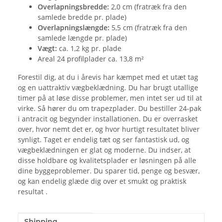
Overlapningsbredde:
2,0 cm (fratræk fra den
samlede bredde pr. plade)
Overlapningslængde:
5,5 cm (fratræk fra den
samlede længde pr. plade)
Vægt:
ca. 1,2 kg pr. plade
Areal 24 profilplader ca. 13,8 m²
Forestil dig, at du i årevis har kæmpet med et utæt tag
og en uattraktiv vægbeklædning. Du har brugt utallige
timer på at løse disse problemer, men intet ser ud til at
virke. Så hører du om trapezplader. Du bestiller 24-pak
i antracit og begynder installationen. Du er overrasket
over, hvor nemt det er, og hvor hurtigt resultatet bliver
synligt. Taget er endelig tæt og ser fantastisk ud, og
vægbeklædningen er glat og moderne. Du indser, at
disse holdbare og kvalitetsplader er løsningen på alle
dine byggeproblemer. Du sparer tid, penge og besvær,
og kan endelig glæde dig over et smukt og praktisk
resultat .
Shipping
#productDetails.itemInformation#
#productDetails.itemValue#