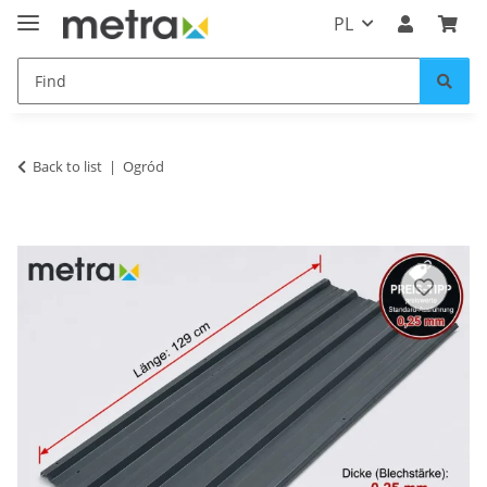
PL
Back to list
Ogród