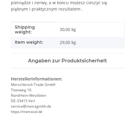
pieniądze i nerwy, a w końcu możesz cieszyć się
pięknym i praktycznym rezultatem .
Shipping
#productDetails.itemInformation#
#productDetails.itemValue#
30,00 kg
weight:
Item weight:
29,00
kg
Angaben zur Produktsicherheit
Herstellerinformationen:
Merschbrock Trade GmbH
Titanweg 10
Nordrhein-Westfalen
DE-33415 Verl
service@metragmbh.de
https://metraxxl.de