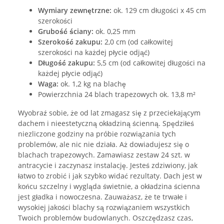
Wymiary zewnętrzne:
ok. 129 cm długości x 45 cm
szerokości
Grubość ściany:
ok. 0,25 mm
Szerokość zakupu:
2,0 cm (od całkowitej
szerokości na każdej płycie odjąć)
Długość zakupu:
5,5 cm (od całkowitej długości na
każdej płycie odjąć)
Waga:
ok. 1,2 kg na blachę
Powierzchnia 24 blach trapezowych ok. 13,8 m²
Wyobraź sobie, że od lat zmagasz się z przeciekającym
dachem i nieestetyczną okładziną ścienną. Spędziłeś
niezliczone godziny na próbie rozwiązania tych
problemów, ale nic nie działa. Aż dowiadujesz się o
blachach trapezowych. Zamawiasz zestaw 24 szt. w
antracycie i zaczynasz instalację. Jesteś zdziwiony, jak
łatwo to zrobić i jak szybko widać rezultaty. Dach jest w
końcu szczelny i wygląda świetnie, a okładzina ścienna
jest gładka i nowoczesna. Zauważasz, że te trwałe i
wysokiej jakości blachy są rozwiązaniem wszystkich
Twoich problemów budowlanych. Oszczędzasz czas,