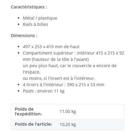
Caractéristiques :
Métal / plastique
Rails à billes
Dimensions :
497 x 253 x 410 mm de haut
Compartiment supérieur : intérieur 415 x 215 x 92
mm (hauteur de la tôle à l'avant)
un peu plus haut, car le couvercle a encore de
l'espace,
ou moins, si l'insert est à l'intérieur.
4 tiroirs à l'intérieur : 390 x 215 x 53 mm
Poids : environ 11 kg
Poids de
#productDetails.itemInformation#
#productDetails.itemValue#
11,00 kg
l'expédition:
Poids de l'article:
10,20
kg