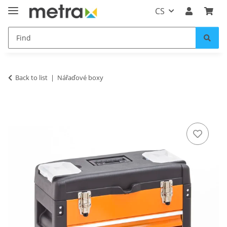
CS
Back to list
Nářaďové boxy