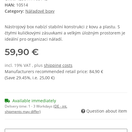
HAN:
10514
Category:
Nářaďové boxy
Nástrojový box nabízí stabilní konstrukci z kovu a plastu. S
čtyřmi kuličkovými zásuvkami a velkým úložným prostorem je
ideální pro organizaci nářadí.
59,90 €
incl. 19% VAT , plus
shipping costs
Manufacturers recommended retail price
:
84,90 €
(Save
29.45%
, i.e.
25,00 €
)
Available immediately
Delivery time:
1 - 3 Workdays
(DE - int.
Question about item
shipments may differ)