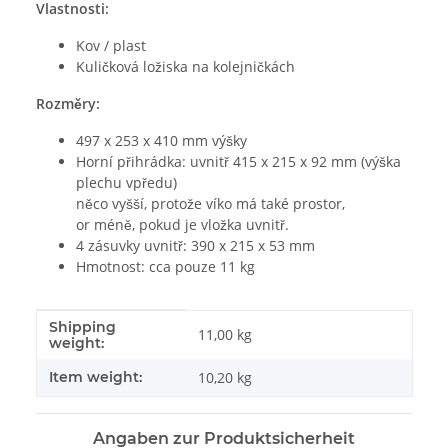
Vlastnosti:
Kov / plast
Kuličková ložiska na kolejničkách
Rozměry:
497 x 253 x 410 mm výšky
Horní přihrádka: uvnitř 415 x 215 x 92 mm (výška
plechu vpředu)
něco vyšší, protože víko má také prostor,
or méně, pokud je vložka uvnitř.
4 zásuvky uvnitř: 390 x 215 x 53 mm
Hmotnost: cca pouze 11 kg
Shipping
#productDetails.itemInformation#
#productDetails.itemValue#
11,00 kg
weight:
Item weight:
10,20
kg
Angaben zur Produktsicherheit