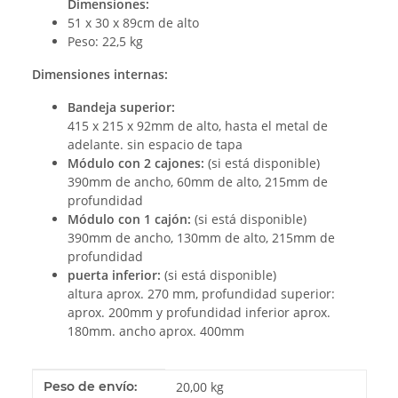
Dimensiones:
51 x 30 x 89cm de alto
Peso: 22,5 kg
Dimensiones internas:
Bandeja superior:
415 x 215 x 92mm de alto, hasta el metal de
adelante. sin espacio de tapa
Módulo con 2 cajones:
(si está disponible)
390mm de ancho, 60mm de alto, 215mm de
profundidad
Módulo con 1 cajón:
(si está disponible)
390mm de ancho, 130mm de alto, 215mm de
profundidad
puerta inferior:
(si está disponible)
altura aprox. 270 mm, profundidad superior:
aprox. 200mm y profundidad inferior aprox.
180mm. ancho aprox. 400mm
#productDetails.itemInformation#
#productDetails.itemValue#
Peso de envío:
20,00 kg