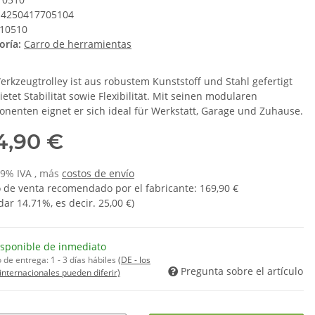
4250417705104
10510
oría:
Carro de herramientas
erkzeugtrolley ist aus robustem Kunststoff und Stahl gefertigt
etet Stabilität sowie Flexibilität. Mit seinen modularen
nenten eignet er sich ideal für Werkstatt, Garage und Zuhause.
4,90 €
 19% IVA , más
costos de envío
o de venta recomendado por el fabricante
:
169,90 €
dar
14.71%
, es decir.
25,00 €
)
isponible de inmediato
 de entrega:
1 - 3 días hábiles
(DE - los
Pregunta sobre el artículo
internacionales pueden diferir)