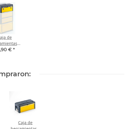
aja de
amientas,
ey Top-Box
,90 €
*
marilla
mpraron:
Caja de
herramientas 1