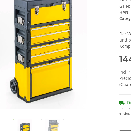
GTIN:
HAN:
Categ
Der W
und bi
Kompo
14
incl.
Preci
(Guar
D
Tiempo
envíos 