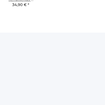
cajón módulo
34,90 €
*
extensión
amarillo