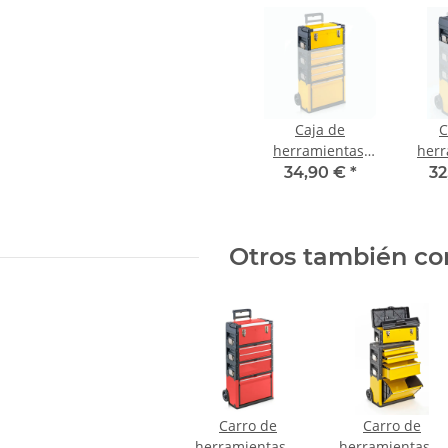
Caja de
C
herramientas,
herr
Trolley Top-Box
Troll
34,90 €
*
32
Comfort
a
amarilla
Otros también co
Carro de
Carro de
herramientas, 4
herramientas, 4