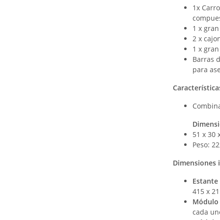
1x Carr
compues
1 x gran
2 x cajo
1 x gra
Barras 
para ase
Característica
Combina
Dimensi
51 x 30 
Peso: 22
Dimensiones i
Estante 
415 x 21
Módulo 
cada un