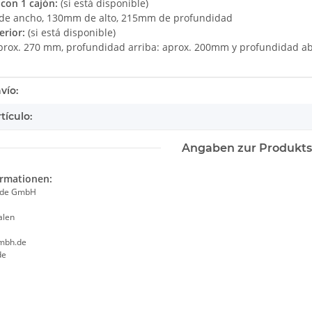
con 1 cajón:
(si está disponible)
e ancho, 130mm de alto, 215mm de profundidad
erior:
(si está disponible)
aprox. 270 mm, profundidad arriba: aprox. 200mm y profundidad 
tails.itemInformation#
tails.itemValue#
vío:
tículo:
Angaben zur Produkts
ormationen:
ade GmbH
alen
mbh.de
de