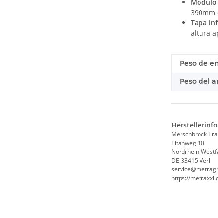
Módulo 
390mm d
Tapa inf
altura 
#productDe
#productDe
Peso de en
Peso del ar
Herstellerinf
Merschbrock Tr
Titanweg 10
Nordrhein-Westf
DE-33415 Verl
service@metrag
https://metraxxl.