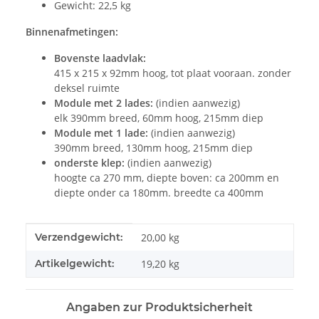
Gewicht: 22,5 kg
Binnenafmetingen:
Bovenste laadvlak:
415 x 215 x 92mm hoog, tot plaat vooraan. zonder
deksel ruimte
Module met 2 lades:
(indien aanwezig)
elk 390mm breed, 60mm hoog, 215mm diep
Module met 1 lade:
(indien aanwezig)
390mm breed, 130mm hoog, 215mm diep
onderste klep:
(indien aanwezig)
hoogte ca 270 mm, diepte boven: ca 200mm en
diepte onder ca 180mm. breedte ca 400mm
#productDetails.itemInformation#
#productDetails.itemValue#
Verzendgewicht:
20,00 kg
Artikelgewicht:
19,20
kg
Angaben zur Produktsicherheit