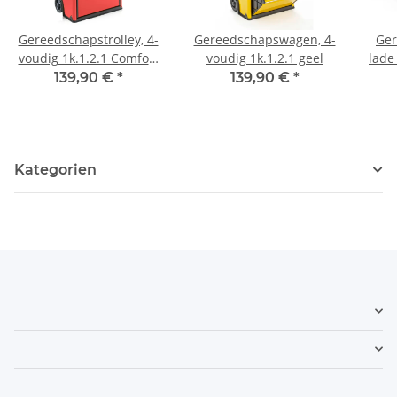
Gereedschapstrolley, 4-
Gereedschapswagen, 4-
Ger
voudig 1k.1.2.1 Comfort
voudig 1k.1.2.1 geel
lade
rood
139,90 €
*
139,90 €
*
Kategorien