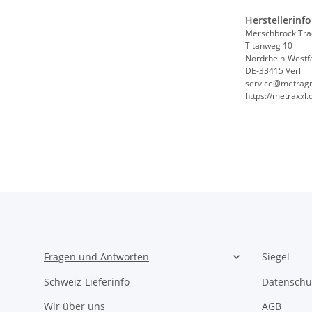
Herstellerinf
Merschbrock Tr
Titanweg 10
Nordrhein-Westf
DE-33415 Verl
service@metrag
https://metraxxl.
Fragen und Antworten
Siegel
Schweiz-Lieferinfo
Datenschu
Wir über uns
AGB