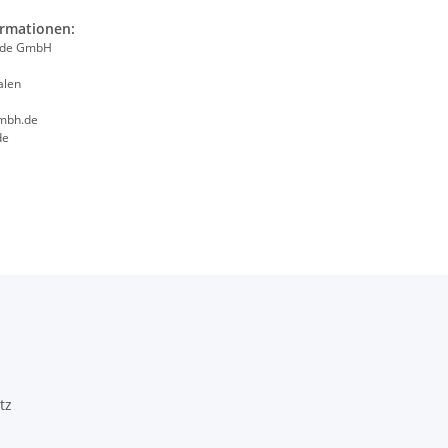
ormationen:
ade GmbH
alen
mbh.de
de
tz