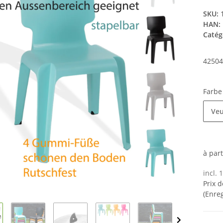
SKU:
HAN:
Catég
42504
Farb
Veu
à par
incl. 
Prix d
(Enre