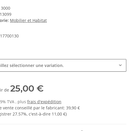
13000
13099
orie:
Mobilier et Habitat
17700130
e
illez sélectionner une variation.
25,00 €
tir de
19% TVA , plus
frais d'expédition
e vente conseillé par le fabricant
:
39,90 €
gistrer
27.57%
, c'est-à-dire
11,00 €
)