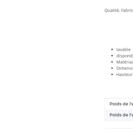
Qualité, Fabr
lavable
disponib
Matéria
Dimensio
Hauteur 
#productDe
#productDe
Poids de l'
Poids de l'a