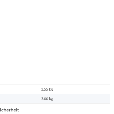
3,55 kg
3,00
kg
icherheit