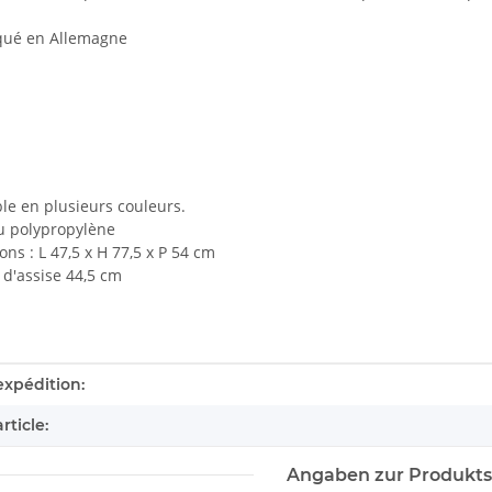
iqué en Allemagne
le en plusieurs couleurs.
u polypropylène
ns : L 47,5 x H 77,5 x P 54 cm
d'assise 44,5 cm
tails.itemInformation#
tails.itemValue#
expédition:
rticle:
Angaben zur Produkts