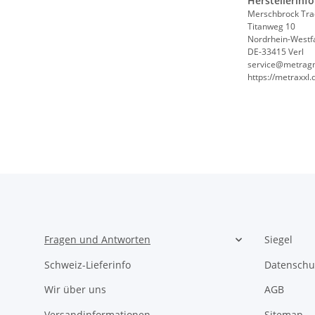
Herstellerinf
Merschbrock Tr
Titanweg 10
Nordrhein-Westf
DE-33415 Verl
service@metrag
https://metraxxl.
Fragen und Antworten
Siegel
Schweiz-Lieferinfo
Datenschu
Wir über uns
AGB
Versandinformationen
Sitemap