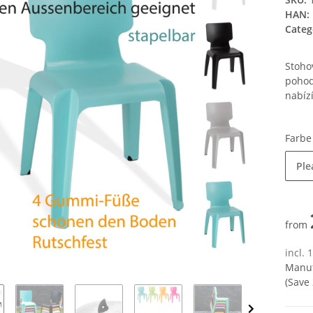
HAN:
Categ
Stoho
pohod
nabízí
Farb
Ple
from
incl. 
Manuf
(Save