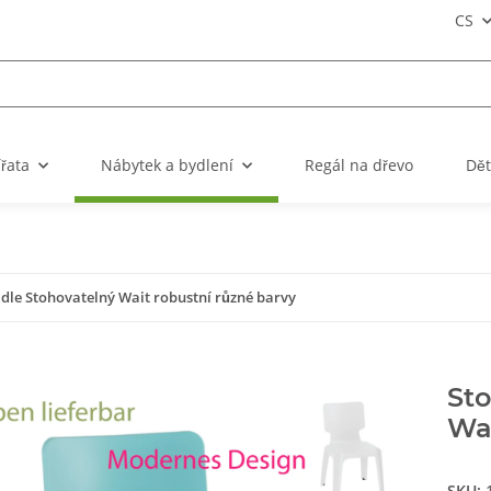
CS
ířata
Nábytek a bydlení
Regál na dřevo
Dět
idle Stohovatelný Wait robustní různé barvy
Sto
Wai
SKU: