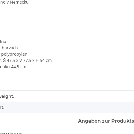
beno v Německu
lná
 barvách.
l polypropylen
 Š 47,5 x V 77,5 x H 54 cm
edáku 44,5 cm
tails.itemInformation#
tails.itemValue#
eight:
t:
Angaben zur Produkts