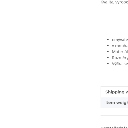
Kvalita, vyro
omývate
v mnoha
Materiá
Rozměry:
Výška s
#productDe
#productDe
Shipping w
Item weigh