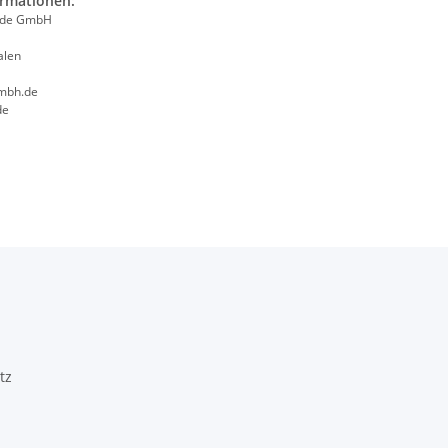
ormationen:
ade GmbH
alen
mbh.de
de
tz