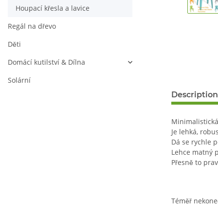
Houpací křesla a lavice
Regál na dřevo
Děti
Domácí kutilství & Dílna
Solární
Description
Minimalistick
Je lehká, robu
Dá se rychle po
Lehce matný 
Přesně to prav
Téměř nekoneč