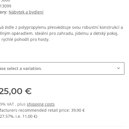
13099
ory:
Nábytek a bydlení
vá židle z polypropylenu přesvědčuje svou robustní konstrukcí a
lným opěradlem. Ideální pro zahradu, jídelnu a dětský pokoj,
 rychlé pohodlí pro hosty.
e
ase select a variation.
25,00 €
19% VAT , plus
shipping costs
acturers recommended retail price
:
39,90 €
27.57%
, i.e.
11,00 €
)