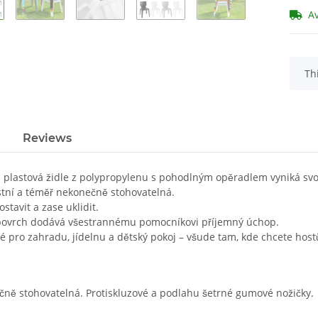
A
x
Th
Reviews
á plastová židle z polypropylenu s pohodlným opěradlem vyniká svo
stní a téměř nekonečně stohovatelná.
stavit a zase uklidit.
povrch dodává všestrannému pomocníkovi příjemný úchop.
é pro zahradu, jídelnu a dětský pokoj – všude tam, kde chcete hos
ně stohovatelná. Protiskluzové a podlahu šetrné gumové nožičky.