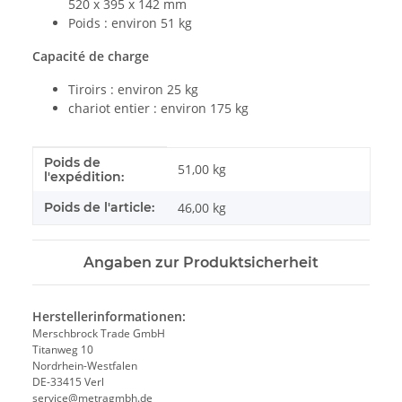
520 x 395 x 142 mm
Poids : environ 51 kg
Capacité de charge
Tiroirs : environ 25 kg
chariot entier : environ 175 kg
Poids de
#productDetails.itemInformation#
#productDetails.itemValue#
51,00 kg
l'expédition:
Poids de l'article:
46,00
kg
Angaben zur Produktsicherheit
Herstellerinformationen:
Merschbrock Trade GmbH
Titanweg 10
Nordrhein-Westfalen
DE-33415 Verl
service@metragmbh.de