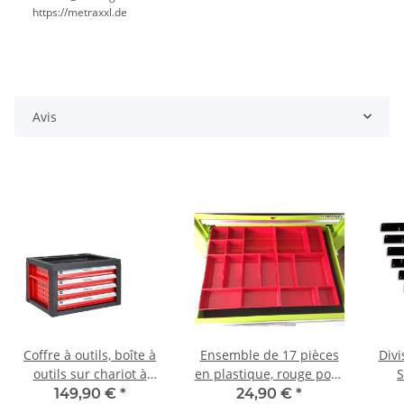
https://metraxxl.de
Avis
Coffre à outils, boîte à
Ensemble de 17 pièces
Divi
outils sur chariot à
en plastique, rouge pour
S
outils, rouge
tiroirs
149,90 €
*
24,90 €
*