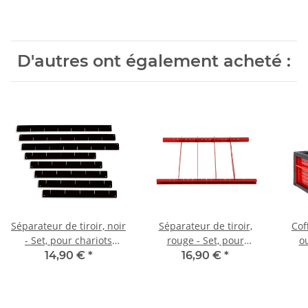
D'autres ont également acheté :
Séparateur de tiroir, noir
Séparateur de tiroir,
Cof
- Set, pour chariots
rouge - Set, pour
ou
d'atelier
chariots d'atelier
14,90 €
*
16,90 €
*