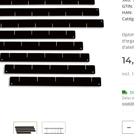
GTIN:
HAN:
Catég
Optim
d'orga
d'atel
14
incl. 
D
Délai d
expédit