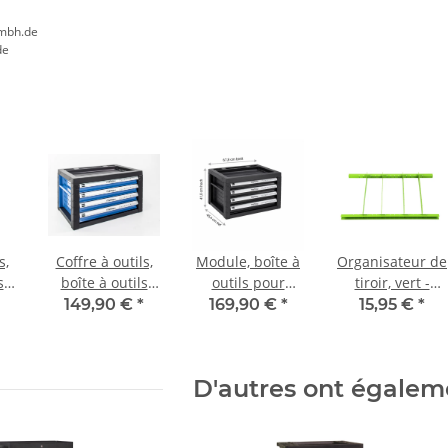
mbh.de
de
s,
Coffre à outils,
Module, boîte à
Organisateur de
s
boîte à outils
outils pour
tiroir, vert -
à
pour chariot à
chariot à outils,
Ensemble, pour
149,90 €
*
169,90 €
*
15,95 €
*
e
outils, bleu
noir
chariots
d'atelier
D'autres ont égalem