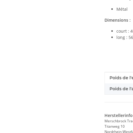
Métal
Dimensions :
court : 
long : 5
#productDe
#productDe
Poids de l'
Poids de l'a
Herstellerinf
Merschbrock Tr
Titanweg 10
Nordrhein-Westf