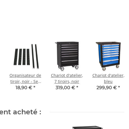
Organisateur de
Chariot d'atelier,
Chariot d'atelier,
tiroir, noir - Set,
7 tiroirs, noir
bleu
pour chariots
18,90 €
*
319,00 €
*
299,90 €
*
d'atelier
ent acheté :