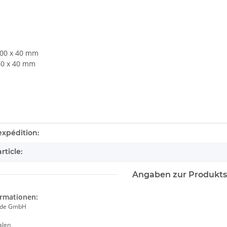
400 x 40 mm
60 x 40 mm
tails.itemInformation#
tails.itemValue#
expédition:
rticle:
Angaben zur Produkts
ormationen:
ade GmbH
alen