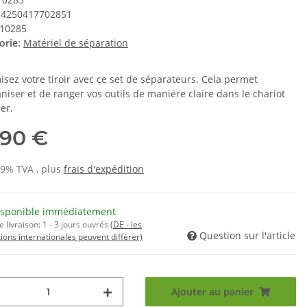
4250417702851
10285
orie:
Matériel de séparation
isez votre tiroir avec ce set de séparateurs. Cela permet
niser et de ranger vos outils de manière claire dans le chariot
ier.
,90 €
19% TVA , plus
frais d'expédition
isponible immédiatement
e livraison:
1 - 3 jours ouvrés
(DE - les
Question sur l'article
ions internationales peuvent différer)
Ajouter au panier