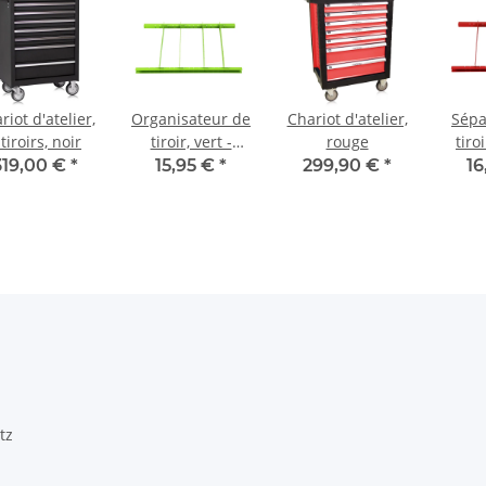
riot d'atelier,
Organisateur de
Chariot d'atelier,
Sépa
 tiroirs, noir
tiroir, vert -
rouge
tiro
Ensemble, pour
Se
319,00 €
*
15,95 €
*
299,90 €
*
16
chariots
c
d'atelier
d
tz