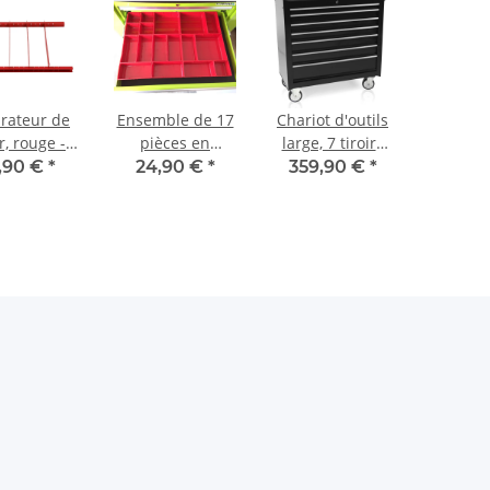
rateur de
Ensemble de 17
Chariot d'outils
ir, rouge -
pièces en
large, 7 tiroirs
t, pour
plastique, rouge
S47 noir
,90 €
*
24,90 €
*
359,90 €
*
hariots
pour tiroirs
'atelier