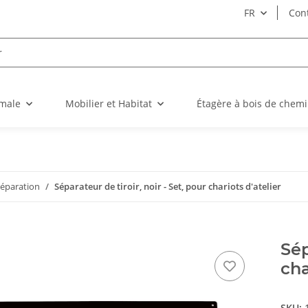
FR
Con
imale
Mobilier et Habitat
Étagère à bois de chem
séparation
Séparateur de tiroir, noir - Set, pour chariots d'atelier
Sép
cha
SKU: