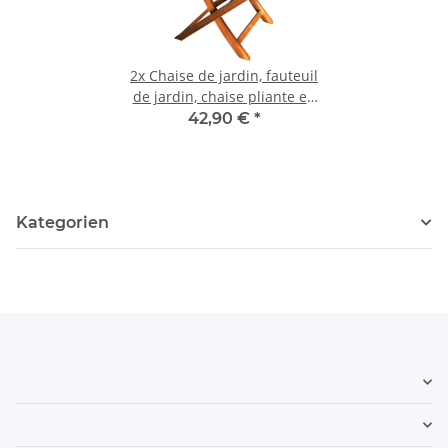
2x
Chaise de jardin, fauteuil
de jardin, chaise pliante en
bois d'acacia
42,90 €
*
Kategorien