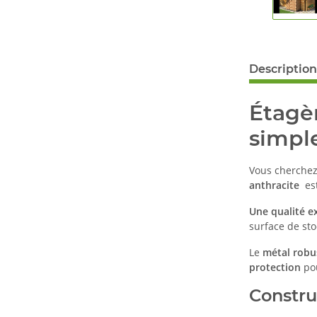
Description
Étagèr
simpl
Vous cherche
anthracite
est
Une qualité e
surface de st
Le
métal robu
protection
pou
Constru