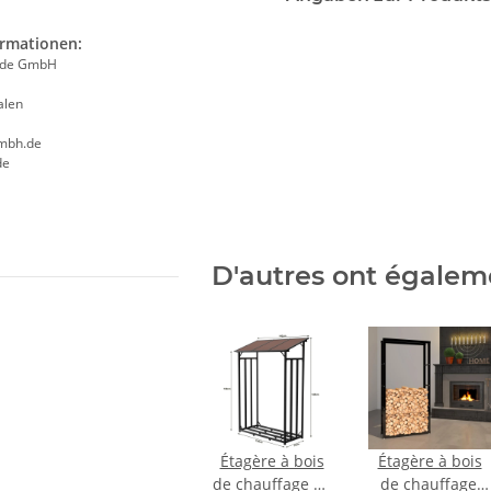
ormationen:
ade GmbH
alen
mbh.de
de
D'autres ont égalem
Étagère à bois
Étagère à bois
de chauffage en
de chauffage,