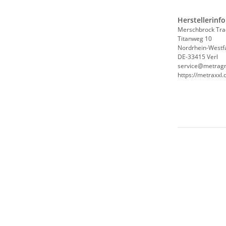
Herstellerinf
Merschbrock Tr
Titanweg 10
Nordrhein-Westf
DE-33415 Verl
service@metrag
https://metraxxl.