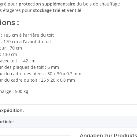
égré pour
protection supplémentaire
du bois de chauffage
rs étagères pour
stockage trié et ventilé
ons :
: 185 cm à l'arrière du toit
: 170 cm à l'avant du toit
eur : 70 cm
: 130 cm
avec toit : 142 cm
r des plaques de toit : 6 mm
r du cadre des pieds : 30 x 30 x 0,7 mm
r du cadre du toit : 25 x 20 x 0,8 mm
harge : 500 kg
tails.itemInformation#
tails.itemValue#
expédition:
rticle:
Angaben zur Produkts