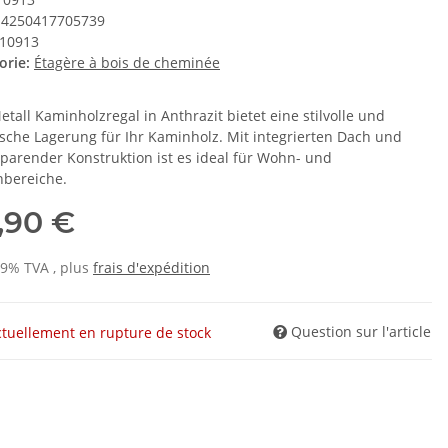
4250417705739
10913
orie:
Étagère à bois de cheminée
tall Kaminholzregal in Anthrazit bietet eine stilvolle und
ische Lagerung für Ihr Kaminholz. Mit integrierten Dach und
sparender Konstruktion ist es ideal für Wohn- und
bereiche.
,90 €
19% TVA , plus
frais d'expédition
Question sur l'article
ctuellement en rupture de stock