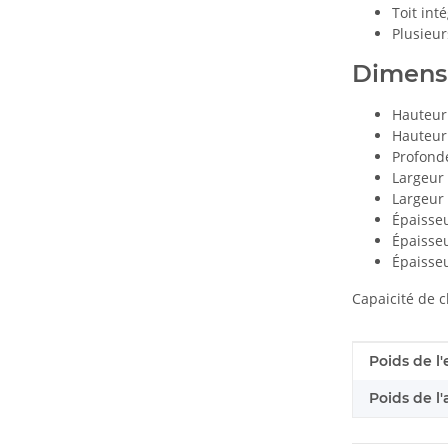
Toit int
Plusieu
Dimensi
Hauteur 
Hauteur 
Profond
Largeur 
Largeur 
Épaisseu
Épaisseu
Épaisseu
Capaicité de c
#productDe
#productDe
Poids de l'
Poids de l'a