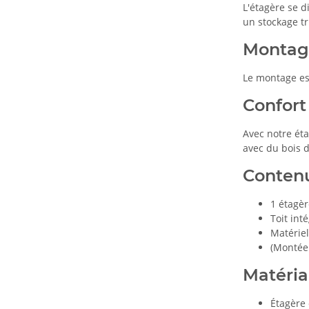
L'étagère se 
un stockage tr
Montage
Le montage est
Confort
Avec notre éta
avec du bois 
Contenu 
1 étagè
Toit int
Matérie
(Montée
Matéria
Étagère