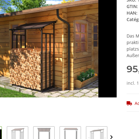
GTIN:
HAN:
Catég
Das Me
prakt
platz
Außen
95
incl. 
A