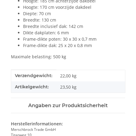
Hoogte: 185 cm achterzijde dakdeel
Hoogte: 170 cm voorzijde dakdeel
Diepte: 70 cm
Breedte: 130 cm
Breedte inclusief dak: 142 cm
Dikte dakplaten: 6 mm
Frame-dikte poten: 30 x 30 x 0,7 mm
Frame-dikte dak: 25 x 20 x 0,8 mm
Maximale belasting: 500 kg
#productDetails.itemInformation#
#productDetails.itemValue#
Verzendgewicht:
22,00 kg
Artikelgewicht:
23,50
kg
Angaben zur Produktsicherheit
Herstellerinformationen:
Merschbrock Trade GmbH
Titanweg 10