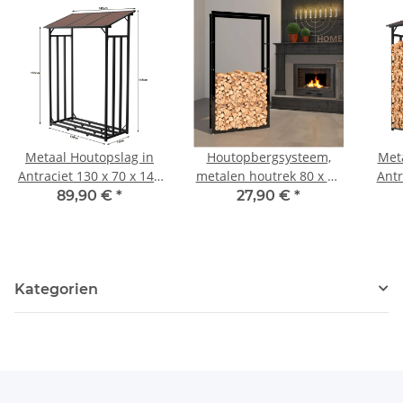
Metaal Houtopslag in
Houtopbergsysteem,
Met
Antraciet 130 x 70 x 145
metalen houtrek 80 x 25
Antr
cm met Dak
x 150 cm
1
89,90 €
*
27,90 €
*
Kategorien