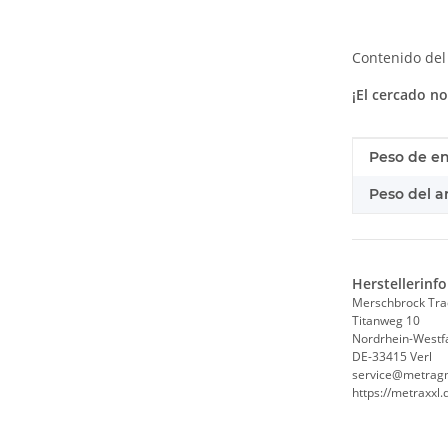
Contenido del 
¡El cercado no
#productDe
#productDe
Peso de en
Peso del ar
Herstellerinf
Merschbrock Tr
Titanweg 10
Nordrhein-Westf
DE-33415 Verl
service@metrag
https://metraxxl.