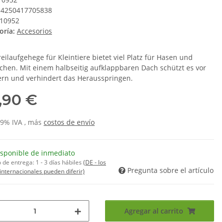
4250417705838
10952
oría:
Accesorios
eilaufgehege für Kleintiere bietet viel Platz für Hasen und
chen. Mit einem halbseitig aufklappbaren Dach schützt es vor
rn und verhindert das Herausspringen.
,90 €
 19% IVA , más
costos de envío
isponible de inmediato
 de entrega:
1 - 3 días hábiles
(DE - los
Pregunta sobre el artículo
internacionales pueden diferir)
Agregar al carrito