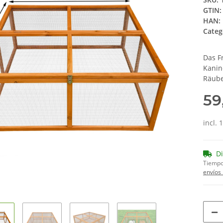
GTIN:
HAN:
Categ
Das Fr
Kanin
Räube
59
incl.
D
Tiempo
envíos 