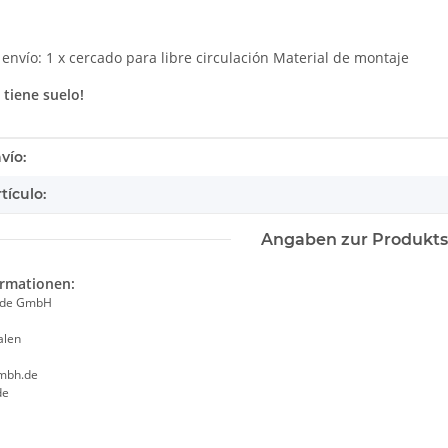
envío: 1 x cercado para libre circulación Material de montaje
 tiene suelo!
tails.itemInformation#
tails.itemValue#
vío:
tículo:
Angaben zur Produkts
ormationen:
ade GmbH
alen
mbh.de
de