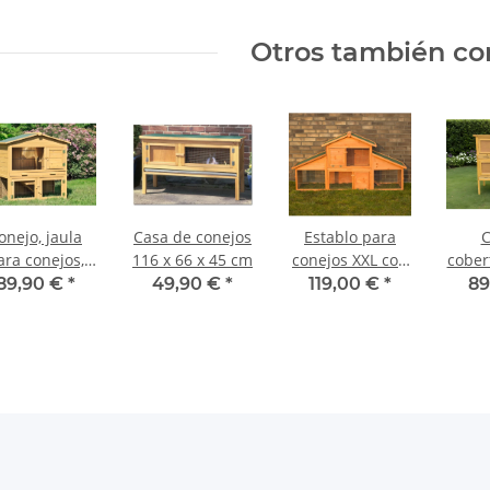
Otros también co
onejo, jaula
Casa de conejos
Establo para
C
ara conejos,
116 x 66 x 45 cm
conejos XXL con
cober
XXL
área de ejercicio
89,90 €
*
49,90 €
*
119,00 €
*
89