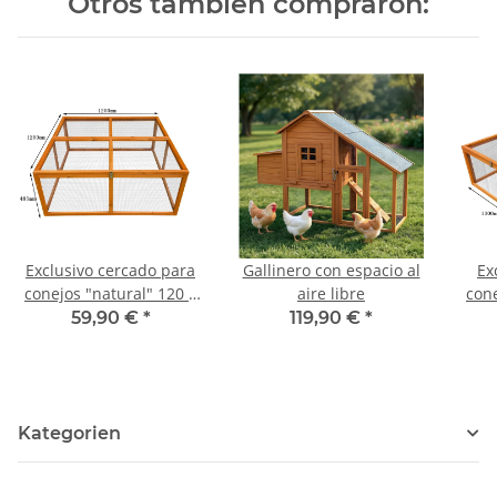
Otros también compraron:
Exclusivo cercado para
Gallinero con espacio al
Ex
conejos "natural" 120 x
aire libre
cone
120 x 48,5 cm
59,90 €
*
119,90 €
*
Kategorien