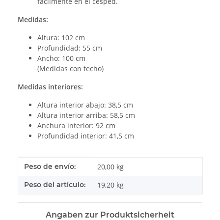
fácilmente en el césped.
Medidas:
Altura: 102 cm
Profundidad: 55 cm
Ancho: 100 cm
(Medidas con techo)
Medidas interiores:
Altura interior abajo: 38,5 cm
Altura interior arriba: 58,5 cm
Anchura interior: 92 cm
Profundidad interior: 41,5 cm
#productDetails.itemInformation#
#productDetails.itemValue#
Peso de envío:
20,00 kg
Peso del artículo:
19,20
kg
Angaben zur Produktsicherheit