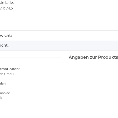
te lade:
7 x 74,5
:
tails.itemInformation#
tails.itemValue#
wicht:
icht:
Angaben zur Produkts
ormationen:
ade GmbH
alen
mbh.de
de