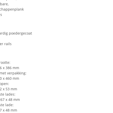
bare,
chappenplank
ls
rdig poedergecoat
er rails
rootte:
16 x 386 mm
met verpakking:
80 x 460 mm
 open:
12 x 53 mm
te lades:
 267 x 48 mm
te lade:
67 x 48 mm