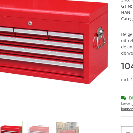
GTIN:
HAN:
Categ
De ge
uittre
de an
de we
10
incl.
Di
Leverti
kunnen 