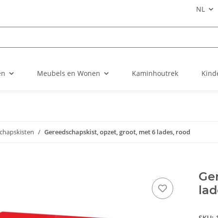
NL
en
Meubels en Wonen
Kaminhoutrek
Kind
chapskisten
Gereedschapskist, opzet, groot, met 6 lades, rood
Ger
lad
SKU: