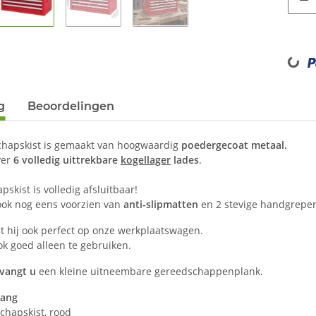
Loading...
g
Beoordelingen
hapskist is gemaakt van hoogwaardig
poedergecoat metaal.
ver
6 volledig uittrekbare
kogellager
lades
.
skist is volledig afsluitbaar!
 ook nog eens voorzien van
anti-slipmatten
en 2 stevige handgrepe
t hij ook perfect op onze werkplaatswagen.
ook goed alleen te gebruiken.
vangt u
een kleine uitneembare gereedschappenplank.
vang
chapskist, rood