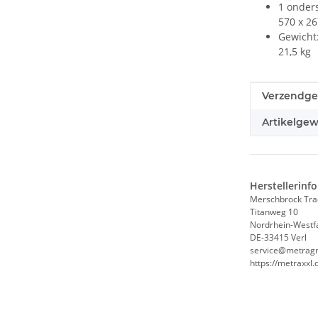
1 onders
570 x 26
Gewicht
21,5 kg
#productDe
#productDe
Verzendge
Artikelgew
Herstellerinf
Merschbrock Tr
Titanweg 10
Nordrhein-Westf
DE-33415 Verl
service@metrag
https://metraxxl.