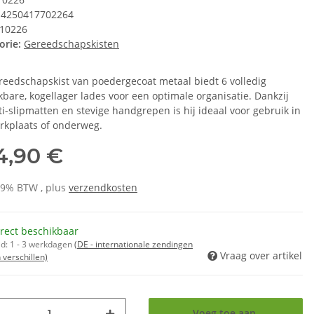
4250417702264
10226
orie:
Gereedschapskisten
reedschapskist van poedergecoat metaal biedt 6 volledig
kbare, kogellager lades voor een optimale organisatie. Dankzij
ti-slipmatten en stevige handgrepen is hij ideaal voor gebruik in
rkplaats of onderweg.
4,90 €
 19% BTW , plus
verzendkosten
rect beschikbaar
jd:
1 - 3 werkdagen
(DE - internationale zendingen
Vraag over artikel
verschillen)
Voeg toe aan