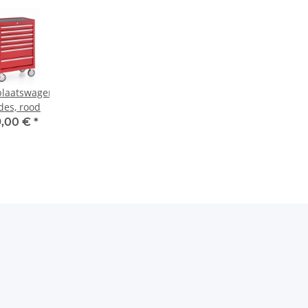
laatswagen,
des, rood
9,00 €
*