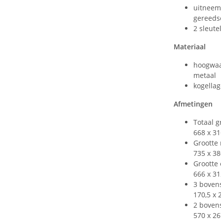
uitneem
gereeds
2 sleute
Materiaal
hoogwaa
metaal
kogellag
Afmetingen
Totaal g
668 x 3
Grootte 
735 x 3
Grootte
666 x 3
3 bovens
170,5 x
2 bovens
570 x 2