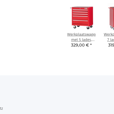
Werkplaatswagen
Werkp
met 5 lades,
7 la
rood
329,00 €
*
31
tz