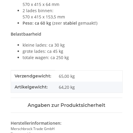
570 x 415 x 64 mm
2 lades binnen:
570 x 415 x 153,5 mm
Peso: ca 60 kg
(zeer
stabiel
gemaakt!)
Belastbaarheid
kleine lades: ca 30 kg
grote lades: ca 45 kg
totale wagen: ca 250 kg
#productDetails.itemInformation#
#productDetails.itemValue#
Verzendgewicht:
65,00 kg
Artikelgewicht:
64,20
kg
Angaben zur Produktsicherheit
Herstellerinformationen:
Merschbrock Trade GmbH