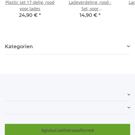
Plastic set 17-delig, rood
Ladeverdeling, rood -
Lad
voor lades
Set, voor
werkplaatswagens
ge
24,90 €
*
14,90 €
*
Kategorien
#global.withdrawalForm#