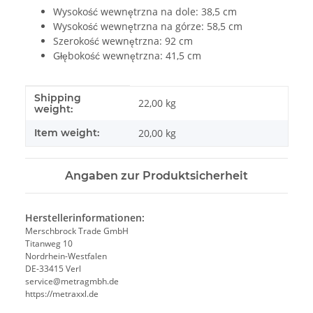
Wysokość wewnętrzna na dole: 38,5 cm
Wysokość wewnętrzna na górze: 58,5 cm
Szerokość wewnętrzna: 92 cm
Głębokość wewnętrzna: 41,5 cm
Shipping
#productDetails.itemInformation#
#productDetails.itemValue#
22,00 kg
weight:
Item weight:
20,00
kg
Angaben zur Produktsicherheit
Herstellerinformationen:
Merschbrock Trade GmbH
Titanweg 10
Nordrhein-Westfalen
DE-33415 Verl
service@metragmbh.de
https://metraxxl.de