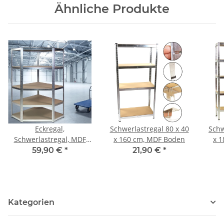
Ähnliche Produkte
Eckregal,
Schwerlastregal 80 x 40
Schw
Schwerlastregal, MDF
x 160 cm, MDF Boden
x 
Boden
59,90 €
*
21,90 €
*
Kategorien