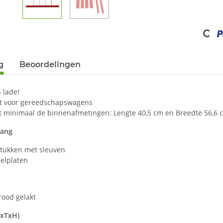
Loading...
g
Beoordelingen
n lade!
kt voor gereedschapswagens
t minimaal de binnenafmetingen: Lengte 40,5 cm en Breedte 56,6
vang
stukken met sleuven
elplaten
rood gelakt
BxTxH)