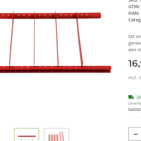
GTIN:
HAN:
Categ
Dit se
geree
een i
16
incl.
Di
Leverti
kunnen 