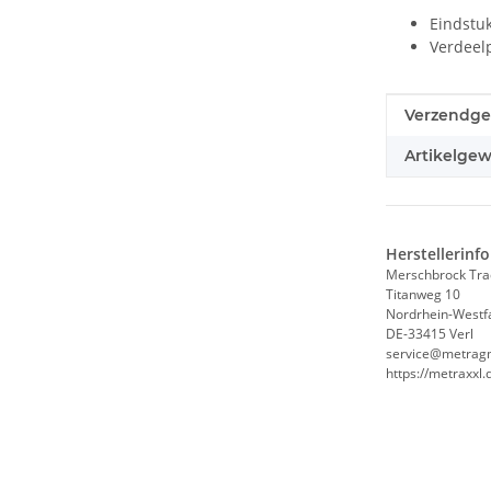
Eindstuk
Verdeelp
#productDe
#productDe
Verzendge
Artikelgew
Herstellerinf
Merschbrock Tr
Titanweg 10
Nordrhein-Westf
DE-33415 Verl
service@metrag
https://metraxxl.