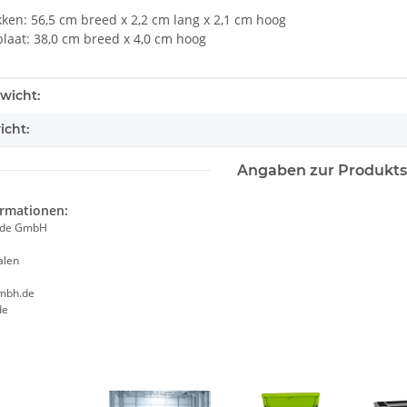
ken: 56,5 cm breed x 2,2 cm lang x 2,1 cm hoog
laat: 38,0 cm breed x 4,0 cm hoog
tails.itemInformation#
tails.itemValue#
wicht:
icht:
Angaben zur Produkts
ormationen:
ade GmbH
alen
mbh.de
de