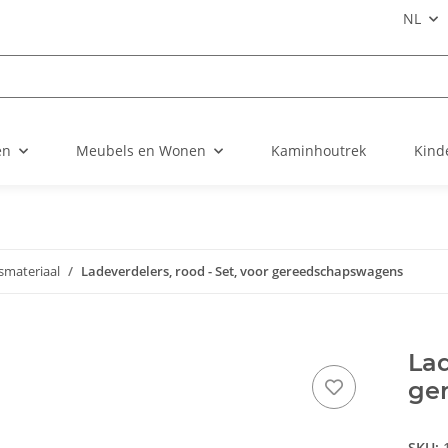
NL
en
Meubels en Wonen
Kaminhoutrek
Kind
smateriaal
Ladeverdelers, rood - Set, voor gereedschapswagens
Lad
ge
SKU: