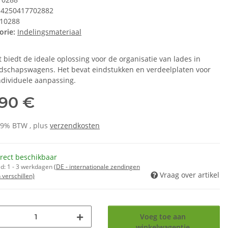
4250417702882
10288
orie:
Indelingsmateriaal
t biedt de ideale oplossing voor de organisatie van lades in
dschapswagens. Het bevat eindstukken en verdeelplaten voor
ndividuele aanpassing.
,90 €
 19% BTW , plus
verzendkosten
rect beschikbaar
jd:
1 - 3 werkdagen
(DE - internationale zendingen
Vraag over artikel
verschillen)
Voeg toe aan
winkelwagentje