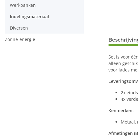
Werkbanken
Indelingsmateriaal
Diversen
Zonne-energie
Beschrijvin
Set is voor éé
alleen geschi
voor lades me
Leveringsom
2x eind
4x verde
Kenmerken:
Metaal, 
Afmetingen (