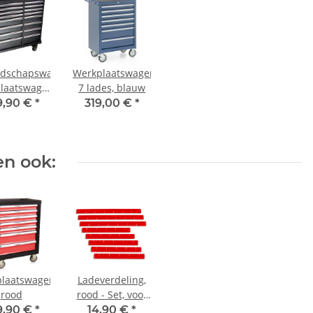
dschapswagen,
Werkplaatswagen,
laatswagen
7 lades, blauw
ades, Pro
9,90 €
*
319,00 €
*
es, zwart
n ook:
laatswagen,
Ladeverdeling,
rood
rood - Set, voor
werkplaatswagens
9,90 €
*
14,90 €
*