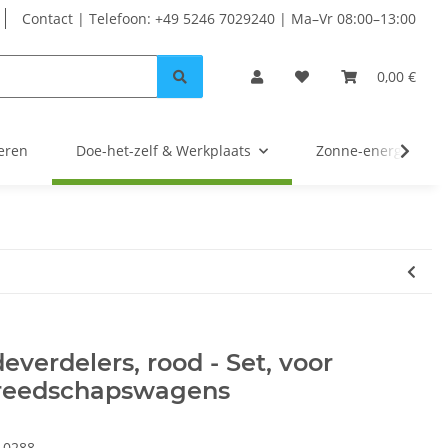
Contact | Telefoon: +49 5246 7029240 | Ma–Vr 08:00–13:00
0,00 €
eren
Doe-het-zelf & Werkplaats
Zonne-energie
everdelers, rood - Set, voor
reedschapswagens
10288