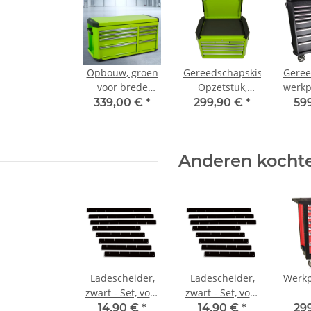
Opbouw, groen
Gereedschapskist,
Geree
voor brede
Opzetstuk,
werkp
werkplaatswagens
Professional
16 l
339,00 €
*
299,90 €
*
59
Serie, groen
Seri
Anderen kochte
Ladescheider,
Ladescheider,
Werkp
zwart - Set, voor
zwart - Set, voor
werkplaatswagens
werkplaatswagens
14,90 €
*
14,90 €
*
29