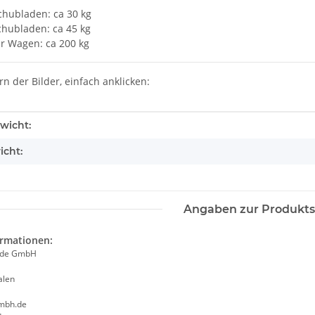
chubladen: ca 30 kg
chubladen: ca 45 kg
r Wagen: ca 200 kg
n der Bilder, einfach anklicken:
enschaft
wicht:
icht:
Angaben zur Produkts
ormationen:
ade GmbH
alen
mbh.de