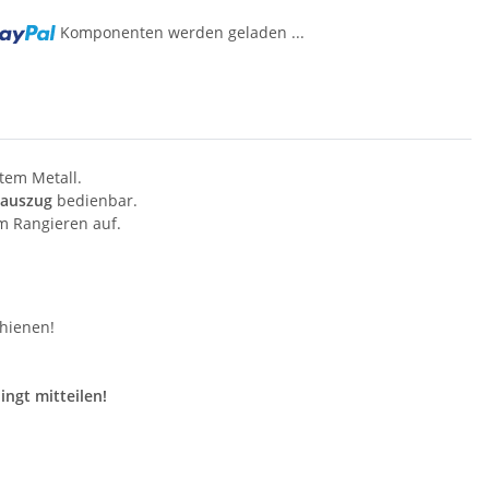
Komponenten werden geladen ...
tem Metall.
lauszug
bedienbar.
m Rangieren auf.
hienen!
ngt mitteilen!