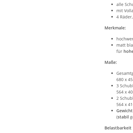
alle Sc
mit Vol
4 Räder,
Merkmale:
hochwert
matt bla
für
hohe
Maße:
Gesamtg
680 x 4
3 Schub
564 x 4
2 Schub
564 x 4
Gewicht:
(
stabil
ge
Belastbarkeit