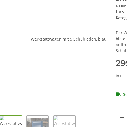
GTIN:
HAN:
Kateg
Der W
biete
Antir
Schub
29
inkl. 
So