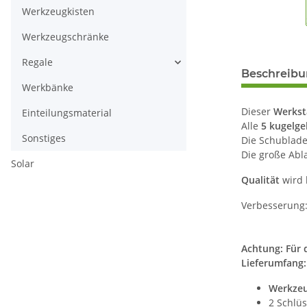
Werkzeugkisten
Werkzeugschränke
Regale
Beschreib
Werkbänke
Dieser
Werkst
Einteilungsmaterial
Alle
5 kugelge
Sonstiges
Die Schublade
Die große Abla
Solar
Qualität
wird 
Verbesserung:
Achtung: Für 
Lieferumfang:
Werkze
2 Schlü