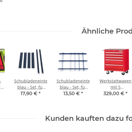
de
Ähnliche Pro
-
Schubladeneinteiler,
Schubladeneinteiler,
Werkstattwagen
r
blau - Set, für
blau - Set, für
mit 5
Werkstattwagen
Werkstattwagen
Schubladen, rot
17,90 €
*
13,50 €
*
329,00 €
*
Kunden kauften dazu fo