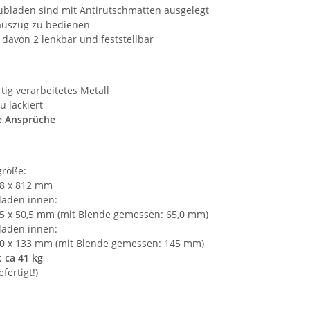
hubladen sind mit Antirutschmatten ausgelegt
lauszug zu bedienen
 davon 2 lenkbar und feststellbar
ig verarbeitetes Metall
u lackiert
 Ansprüche
röße:
58 x 812 mm
laden innen:
05 x 50,5 mm (mit Blende gemessen: 65,0 mm)
laden innen:
10 x 133 mm (mit Blende gemessen: 145 mm)
 ca 41 kg
fertigt!)