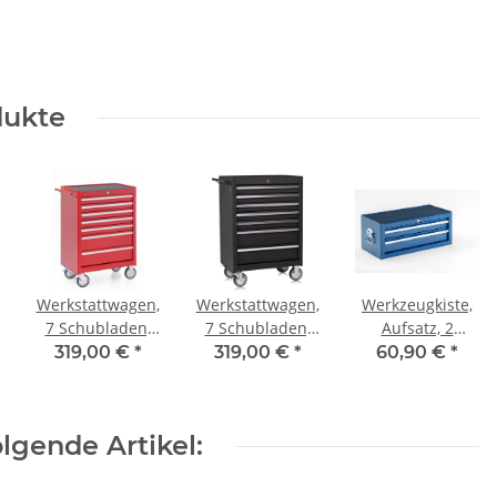
dukte
Werkstattwagen,
Werkstattwagen,
Werkzeugkiste,
7 Schubladen,
7 Schubladen,
Aufsatz, 2
rot
schwarz
Schubladen,
319,00 €
*
319,00 €
*
60,90 €
*
blau
lgende Artikel: