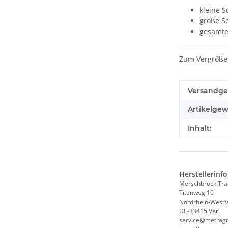
kleine S
große S
gesamte
Zum Vergrößer
Produkteig
Wert
Versandge
Artikelgew
Inhalt:
Herstellerinf
Merschbrock Tr
Titanweg 10
Nordrhein-Westf
DE-33415 Verl
service@metrag