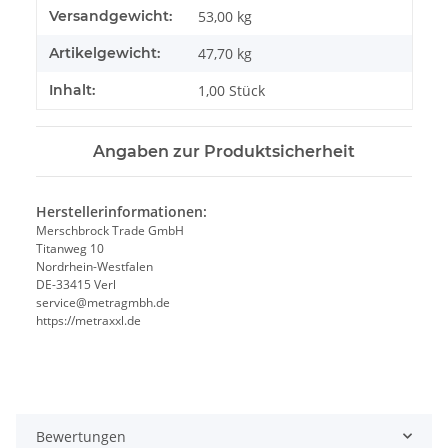
Produkteigenschaft
Wert
Versandgewicht:
53,00 kg
Artikelgewicht:
47,70
kg
Inhalt:
1,00 Stück
Angaben zur Produktsicherheit
Herstellerinformationen:
Merschbrock Trade GmbH
Titanweg 10
Nordrhein-Westfalen
DE-33415 Verl
service@metragmbh.de
https://metraxxl.de
Bewertungen