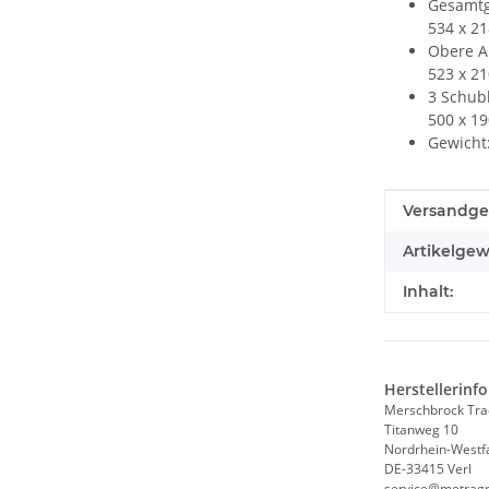
Gesamtg
534 x 2
Obere A
523 x 2
3 Schub
500 x 19
Gewicht:
Produkteig
Wert
Versandge
Artikelgew
Inhalt:
Herstellerinf
Merschbrock Tr
Titanweg 10
Nordrhein-Westf
DE-33415 Verl
service@metrag