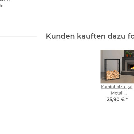
de
Kunden kauften dazu fo
Kaminholzregal,
Metall
Brennholzregal
25,90 €
*
80 x 25 x 100 cm