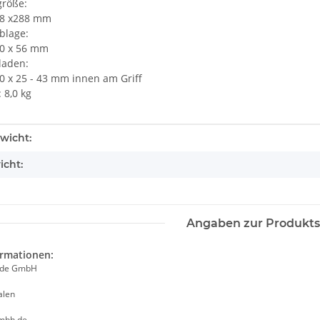
röße:
18 x288 mm
blage:
10 x 56 mm
laden:
0 x 25 - 43 mm innen am Griff
 8,0 kg
enschaft
wicht:
icht:
Angaben zur Produkts
ormationen:
ade GmbH
alen
mbh.de