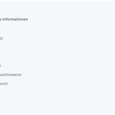
e Informationen
tz
m
setzhinweise
recht