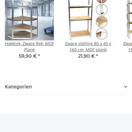
Hoekrek, Zware Rek, MDF
Zware stelling 80 x 40 x
Zwar
Plank
160 cm, MDF plank
1
59,90 €
*
21,90 €
*
Kategorien