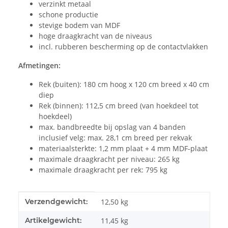
verzinkt metaal
schone productie
stevige bodem van MDF
hoge draagkracht van de niveaus
incl. rubberen bescherming op de contactvlakken
Afmetingen:
Rek (buiten): 180 cm hoog x 120 cm breed x 40 cm
diep
Rek (binnen): 112,5 cm breed (van hoekdeel tot
hoekdeel)
max. bandbreedte bij opslag van 4 banden
inclusief velg: max. 28,1 cm breed per rekvak
materiaalsterkte: 1,2 mm plaat + 4 mm MDF-plaat
maximale draagkracht per niveau: 265 kg
maximale draagkracht per rek: 795 kg
#productDetails.itemInformation#
#productDetails.itemValue#
Verzendgewicht:
12,50 kg
Artikelgewicht:
11,45
kg