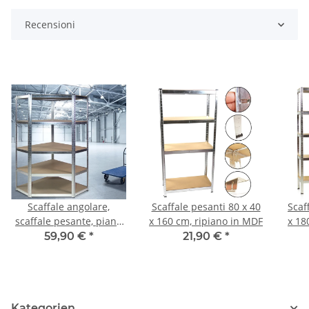
Recensioni
Scaffale angolare,
Scaffale pesanti 80 x 40
Scaf
scaffale pesante, piano
x 160 cm, ripiano in MDF
x 18
in MDF
59,90 €
*
21,90 €
*
Kategorien