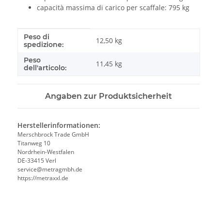
capacità massima di carico per scaffale: 795 kg
Peso di
#productDetails.itemInformation#
#productDetails.itemValue#
12,50 kg
spedizione:
Peso
11,45
kg
dell'articolo:
Angaben zur Produktsicherheit
Herstellerinformationen:
Merschbrock Trade GmbH
Titanweg 10
Nordrhein-Westfalen
DE-33415 Verl
service@metragmbh.de
https://metraxxl.de