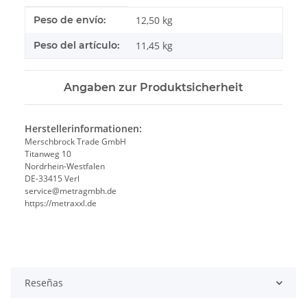
#productDetails.itemInformation#
#productDetails.itemValue#
Peso de envío:
12,50 kg
Peso del artículo:
11,45
kg
Angaben zur Produktsicherheit
Herstellerinformationen:
Merschbrock Trade GmbH
Titanweg 10
Nordrhein-Westfalen
DE-33415 Verl
service@metragmbh.de
https://metraxxl.de
Reseñas