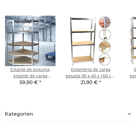
Estante de esquina,
Estantería de carga
estante de carga
pesada 80 x 40 x 160 cm,
pes
pesada, base de MDF
base de MDF
c
59,90 €
*
21,90 €
*
Kategorien