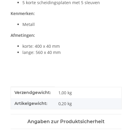
5 korte scheidingsplaten met 5 sleuven
Kenmerken:
Metall
Afmetingen:
korte: 400 x 40 mm
lange: 560 x 40 mm
#productDetails.itemInformation#
#productDetails.itemValue#
Verzendgewicht:
1,00 kg
Artikelgewicht:
0,20
kg
Angaben zur Produktsicherheit