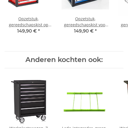
Opzetstuk,
Opzetstuk,
gereedschapskist op
gereedschapskist voor
ger
gereedschapswagen,
gereedschapswagen,
ge
149,90 €
*
149,90 €
*
rood
blauw
Anderen kochten ook: