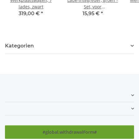
Werkplaatswagen, 7
Lade-integreder, groen -
Wer
lades, zwart
Set, voor
gereedschapswagen
319,00 €
*
15,95 €
*
Kategorien
#global.withdrawalForm#