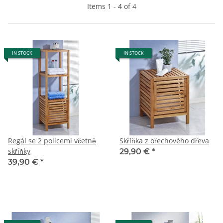
Items 1 - 4 of 4
IN STOCK
IN STOCK
Regál se 2 policemi včetně
Skříňka z ořechového dřeva
skříňky
29,90 €
*
39,90 €
*