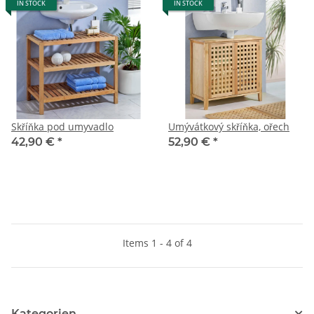
IN STOCK
IN STOCK
Skříňka pod umyvadlo
Umývátkový skříňka, ořech
42,90 €
*
52,90 €
*
Items 1 - 4 of 4
Kategorien