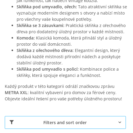
jak funkčnost, tak nádech vintage kouzla.
Skříňka pod umyvadlo, ořech:
Tato atraktivní skříňka se
vyznačuje moderním designem s otvory a nabízí místo
pro všechny vaše koupelnové potřeby.
Skříňka se 3 zásuvkami:
Praktická skříňka z ořechového
dřeva pro dodatečný úložný prostor v každé místnosti.
Komoda:
Klasická komoda, která přináší styl a úložný
prostor do vaší domácnosti.
Skříňka z ořechového dřeva:
Elegantní design, který
dodává každé místnosti přírodní nádech a poskytuje
stabilní úložný prostor.
Skříňka pod umyvadlo s policí:
Kombinace police a
skříňky, která spojuje eleganci a funkčnost.
Každý produkt v této kategorii odráží značkovou zprávu
METRA XXL
: kvalitní vybavení pro domov za férové ceny.
Objevte ideální řešení pro vaše potřeby úložného prostoru!
Filters and sort order