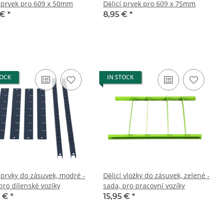
í prvek pro 609 x 50mm
Dělicí prvek pro 609 x 75mm
 €
*
8,95 €
*
TOCK
IN STOCK
í prvky do zásuvek, modré -
Dělicí vložky do zásuvek, zelené -
pro dílenské vozíky
sada, pro pracovní vozíky
0 €
*
15,95 €
*