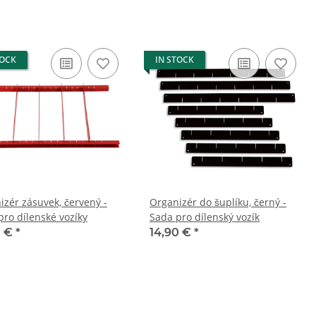
TOCK
IN STOCK
izér zásuvek, červený -
Organizér do šuplíku, černý -
pro dílenské vozíky
Sada pro dílenský vozík
0 €
*
14,90 €
*