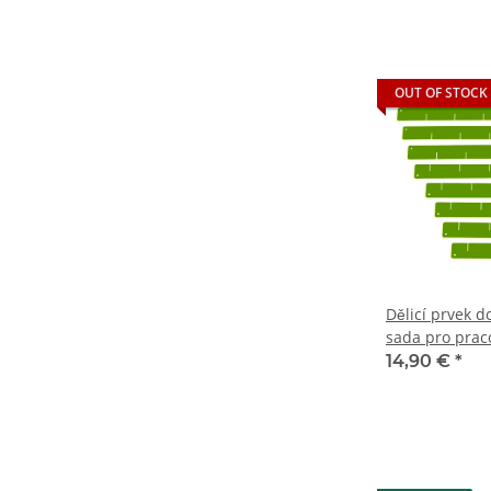
OUT OF STOCK
Dělicí prvek do
sada pro prac
14,90 €
*