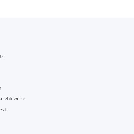
tz
m
setzhinweise
recht