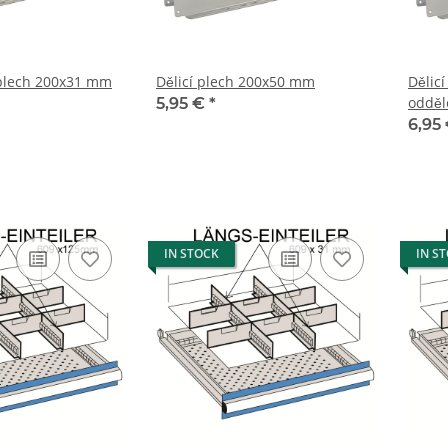
 plech 200x31 mm
Dělicí plech 200x50 mm
Dělic
odděl
5,95 €
*
6,95
IN STOCK
IN S