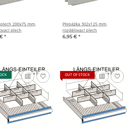
í plech 200x75 mm,
Přepážka 302x125 mm,
ovací plech
rozdělovací plech
 €
*
6,95 €
*
TOCK
OUT OF STOCK