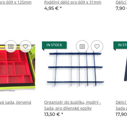
 pro 609 x 125mm
Podélný dělič pro 609 x 31mm
Dělic
4,95 €
*
7,90
IN STOCK
IN S
ová sada, červená
Organizér do šuplíku, modrý -
Dělic
Sada, pro dílenské vozíky
Sada 
13,50 €
*
17,9