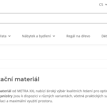
CS
ířata
Nábytek a bydlení
Regál na dřevo
Dět
ační materiál
ateriál
od METRA XXL nabízí široký výběr kvalitních řešení pro opti
ganizéry
jsou k dispozici v různých variantách, včetně praktických 
aci a maximální využití prostoru.