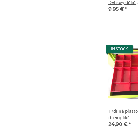
Délkový dělič
9,95 €
*
IN STOCK
17dílná plast
do šuplíků
24,90 €
*