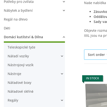
Potřeby pro zvířata
Naše nabídka 
Nábytek a bydlení
Zásuvko
Oddělov
Regál na dřevo
Sady va
Děti
Objevte rozma
XXL jsou na pr
Domácí kutilství & Dílna
Teleskopické tyče
Sort order
Nářadí vozíky
Nástrojový vozík
Nástroje
IN STOCK
Nářaďové boxy
Nářaďové skříně
Regály