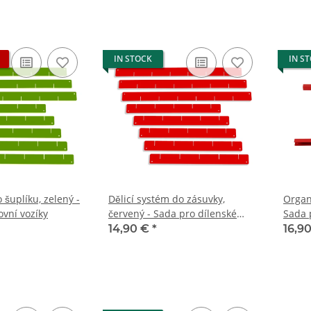
IN STOCK
IN S
 šuplíku, zelený -
Dělicí systém do zásuvky,
Organ
ovní vozíky
červený - Sada pro dílenské
Sada 
vozíky
14,90 €
*
16,9