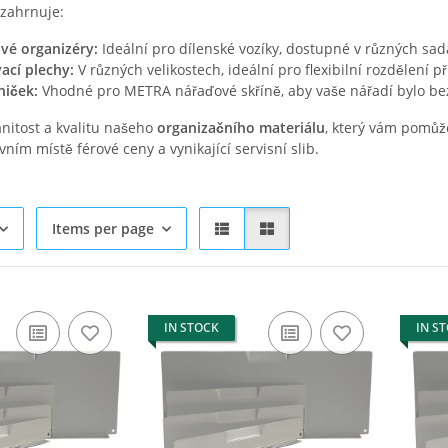
zahrnuje:
vé organizéry:
Ideální pro dílenské vozíky, dostupné v různých sad
ací plechy:
V různých velikostech, ideální pro flexibilní rozdělení 
niček:
Vhodné pro METRA nářaďové skříně, aby vaše nářadí bylo be
nitost a kvalitu našeho
organizačního materiálu
, který vám pomůž
vním místě férové ceny a vynikající servisní slib.
Items per page
IN STOCK
IN S