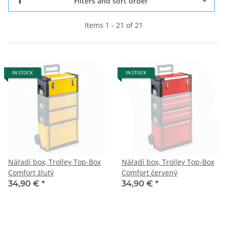
Filters and sort order
Items 1 - 21 of 21
IN STOCK
IN STOCK
Nářadí box, Trolley Top-Box
Nářadí box, Trolley Top-Box
Comfort žlutý
Comfort červený
34,90 €
*
34,90 €
*