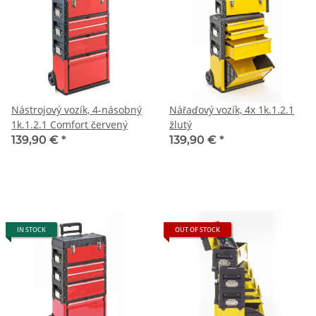
Nástrojový vozík, 4-násobný
Nářaďový vozík, 4x 1k.1.2.1
1k.1.2.1 Comfort červený
žlutý
139,90 €
*
139,90 €
*
IN STOCK
OUT OF STOCK