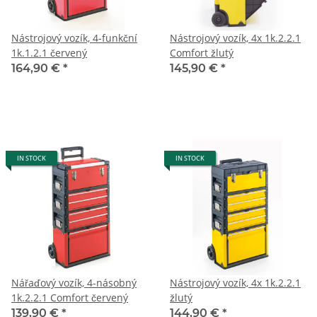
Nástrojový vozík, 4-funkční
Nástrojový vozík, 4x 1k.2.2.1
1k.1.2.1 červený
Comfort žlutý
164,90 €
*
145,90 €
*
IN STOCK
IN STOCK
Nářaďový vozík, 4-násobný
Nástrojový vozík, 4x 1k.2.2.1
1k.2.2.1 Comfort červený
žlutý
139,90 €
*
144,90 €
*