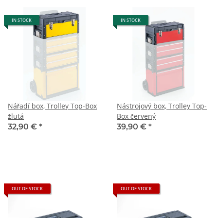
IN STOCK
IN STOCK
Nářadí box, Trolley Top-Box
Nástrojový box, Trolley Top-
žlutá
Box červený
32,90 €
*
39,90 €
*
OUT OF STOCK
OUT OF STOCK