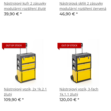
Nástrojový kufr 2 zásuvky
Nástrojová skříň 2 zásuvky
modulární rozšíření žluté
modulární rozšíření červená
39,90 €
*
46,90 €
*
OUT OF STOCK
OUT OF STOCK
Nástrojový vozík, 2x 1k.2.1
Nástrojový vozík, 3-fach
žlutý
1k.1.1 žlutý
109,90 €
*
120,00 €
*