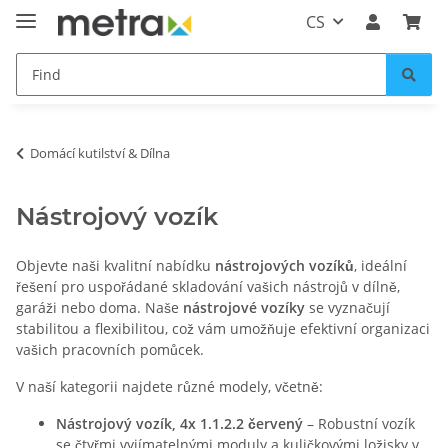
CS
Domácí kutilství & Dílna
Nástrojový vozík
Objevte naši kvalitní nabídku
nástrojových vozíků
, ideální
řešení pro uspořádané skladování vašich nástrojů v dílně,
garáži nebo doma. Naše
nástrojové vozíky
se vyznačují
stabilitou a flexibilitou, což vám umožňuje efektivní organizaci
vašich pracovních pomůcek.
V naší kategorii najdete různé modely, včetně:
Nástrojový vozík, 4x 1.1.2.2 červený
– Robustní vozík
se čtyřmi vyjímatelnými moduly a kuličkovými ložisky v