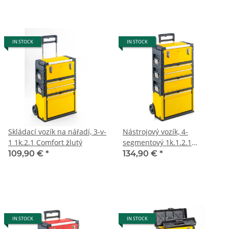
IN STOCK
IN STOCK
Skládací vozík na nářadí, 3-v-
Nástrojový vozík, 4-
1 1k.2.1 Comfort žlutý
segmentový 1k.1.2.1
Comfort žlutý
109,90 €
*
134,90 €
*
IN STOCK
IN STOCK