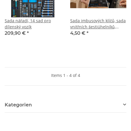
Sada nářadí, 14 sad pro
Sada imbusových klíčů, sada
dílenský vozík
vnitřních šestiúhelníků,
imbusová klíčová sada
209,90 €
*
4,50 €
*
Items 1 - 4 of 4
Kategorien