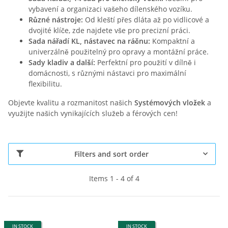
vybavení a organizaci vašeho dílenského vozíku.
Různé nástroje:
Od kleští přes dláta až po vidlicové a
dvojité klíče, zde najdete vše pro precizní práci.
Sada nářadí KL, nástavec na ráčnu:
Kompaktní a
univerzálně použitelný pro opravy a montážní práce.
Sady kladiv a další:
Perfektní pro použití v dílně i
domácnosti, s různými nástavci pro maximální
flexibilitu.
Objevte kvalitu a rozmanitost našich
Systémových vložek
a
využijte našich vynikajících služeb a férových cen!
Filters and sort order
Items 1 - 4 of 4
IN STOCK
IN STOCK