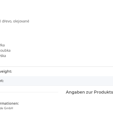
 dřevo, olejované
řka
loubka
ýška
tails.itemInformation#
tails.itemValue#
eight:
t:
Angaben zur Produkts
ormationen:
ade GmbH