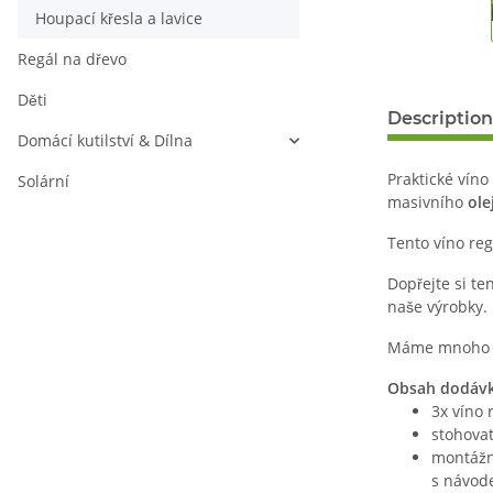
Houpací křesla a lavice
Regál na dřevo
Děti
Description
Domácí kutilství & Dílna
Praktické víno
Solární
masivního
ole
Tento víno re
Dopřejte si te
naše výrobky.
Máme mnoho da
Obsah dodávk
3x víno 
stohova
montážn
s návod