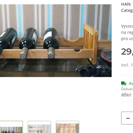
HAN:
Categ
Vysoc
na re
pro u
29
incl. 
A
Deliver
differ)