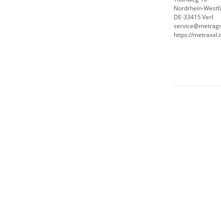
Nordrhein-Westf
DE-33415 Verl
service@metrag
https://metraxxl.