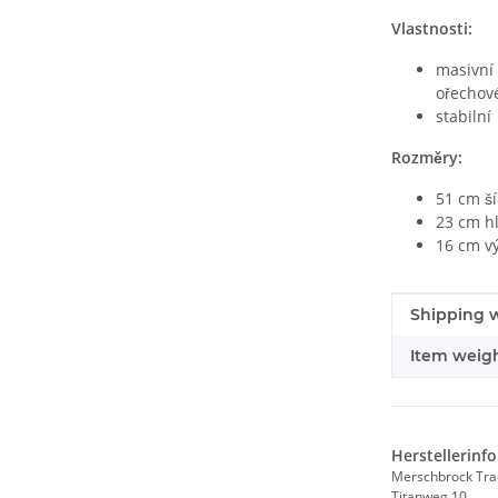
Vlastnosti:
masivní
ořechové
stabilní
Rozměry:
51 cm ší
23 cm h
16 cm v
#productDe
#productDe
Shipping w
Item weigh
Herstellerinf
Merschbrock Tr
Titanweg 10