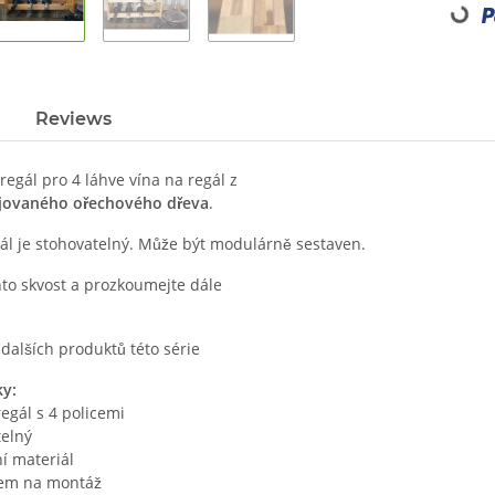
Loading...
Reviews
 regál pro 4 láhve vína na regál z
jovaného ořechového dřeva
.
gál je stohovatelný. Může být modulárně sestaven.
nto skvost a prozkoumejte dále
lších produktů této série
y:
regál s 4 policemi
telný
í materiál
em na montáž