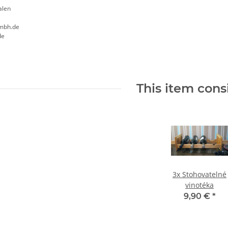
alen
mbh.de
de
This item consi
3x
Stohovatelné
vinotéka
9,90 €
*