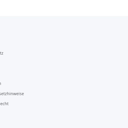
tz
m
setzhinweise
recht