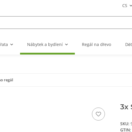
CS
ířata
Nábytek a bydlení
Regál na dřevo
Dět
no regál
3x 
SKU:
GTIN: