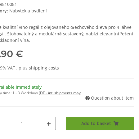
9810081
ory:
Nábytek a bydlení
e kvalitní víno regál z olejovaného ořechového dřeva pro 4 láhve
gál. Stohovatelný a modulárně sestavený, nabízí elegantní řešení
skladnění vína.
,90 €
19% VAT , plus
shipping costs
vailable immediately
y time:
1 - 3 Workdays
(DE - int. shipments may
Question about item
Add to basket