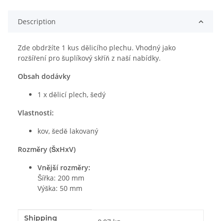
Description
Zde obdržíte 1 kus dělicího plechu. Vhodný jako
rozšíření pro šuplíkový skříň z naší nabídky.
Obsah dodávky
1 x dělicí plech, šedý
Vlastnosti:
kov, šedě lakovaný
Rozměry (ŠxHxV)
Vnější rozměry:
Šířka: 200 mm
Výška: 50 mm
Shipping
#productDetails.itemInformation#
#productDetails.itemValue#