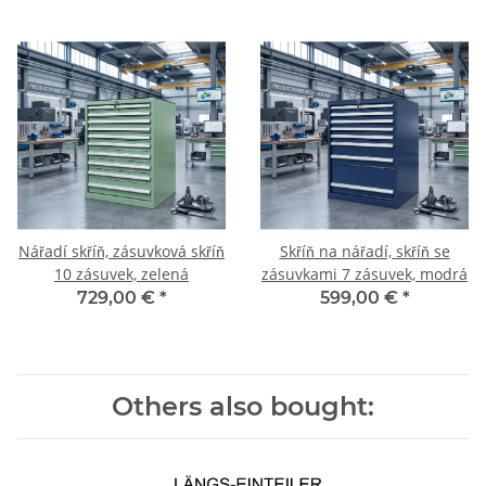
Nářadí skříň, zásuvková skříň
Skříň na nářadí, skříň se
10 zásuvek, zelená
zásuvkami 7 zásuvek, modrá
729,00 €
*
599,00 €
*
Others also bought: