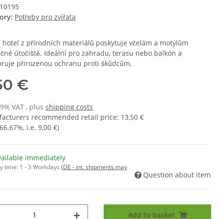
10195
ory:
Potřeby pro zvířata
 hotel z přírodních materiálů poskytuje včelám a motýlům
čné útočiště. Ideální pro zahradu, terasu nebo balkón a
ruje přirozenou ochranu proti škůdcům.
50 €
19% VAT , plus
shipping costs
acturers recommended retail price
:
13,50 €
66.67%
, i.e.
9,00 €
)
vailable immediately
y time:
1 - 3 Workdays
(DE - int. shipments may
Question about item
Add to basket