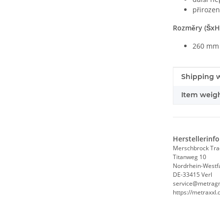
přirozen
Rozměry (ŠxH
260 mm 
#productDe
#productDe
Shipping w
Item weigh
Herstellerinf
Merschbrock Tr
Titanweg 10
Nordrhein-Westf
DE-33415 Verl
service@metrag
https://metraxxl.