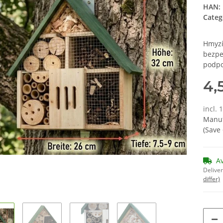
HAN:
Categ
Hmyzí
bezpe
podpo
4,
incl. 
Manuf
(Save
A
Deliver
differ)