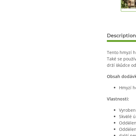
Description
Tento hmyzí ho
Také se použív
drží škůdce od
Obsah dodáv
Hmyzí ho
Vlastnosti:
Vyroben
Skvělé ú
Oddělen
Oddělen
další ne