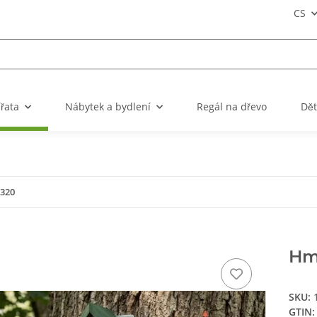
CS
ířata
Nábytek a bydlení
Regál na dřevo
Dět
 320
Hmy
SKU:
GTIN: