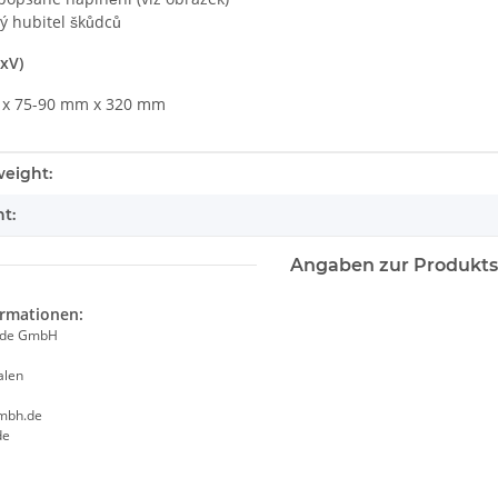
ý hubitel škůdců
xV)
x 75-90 mm x 320 mm
tails.itemInformation#
tails.itemValue#
eight:
t:
Angaben zur Produkts
ormationen:
ade GmbH
alen
mbh.de
de