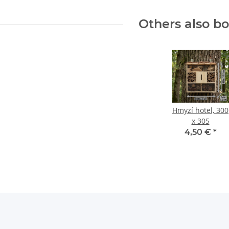
Others also b
Hmyzí hotel, 300
x 305
4,50 €
*