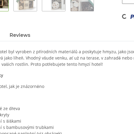
Loading...
Reviews
tel byl vyroben z přírodních materiálů a poskytuje hmyzu, jako jsou
á jako líheň. Vhodný všude venku, ať už na terase, v zahradě nebo n
 vašich rostlin. Proto potřebujete tento hmyzí hotel!
ky
tel, jak je znázorněno
é ze dřeva
kryty
í s šiškami
í s bambusovými trubkami
popsané naplnění (viz obrázek)