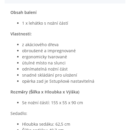
Obsah balení
1 x lehátko s nožní částí
Vlastnosti:
z akáciového dřeva
obroušené a impregnované
ergonomicky tvarované
útulné místo na slunci
odnímatelná nožní část
snadné skládání pro uložení
opěrka zad je 5stupňově nastavitelná
Rozměry (Šířka x Hloubka x Výška)
Se nožní částí: 155 x 55 x 90 cm
Sedadlo:
Hloubka sedáku: 62,5 cm