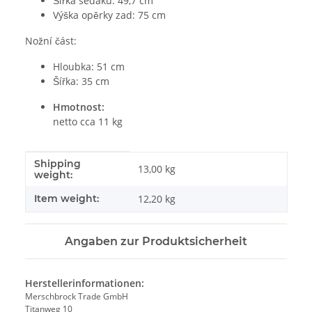
Šířka sedáku: 49,7 cm
Výška opěrky zad: 75 cm
Nožní část:
Hloubka: 51 cm
Šířka: 35 cm
Hmotnost:
netto cca 11 kg
Shipping
#productDetails.itemInformation#
#productDetails.itemValue#
13,00 kg
weight:
Item weight:
12,20
kg
Angaben zur Produktsicherheit
Herstellerinformationen:
Merschbrock Trade GmbH
Titanweg 10