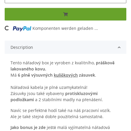
ding...
Komponenten werden geladen ...
Description
Tento nářaďový box je vyroben z kvalitního,
práškově
lakovaného kovu.
Má
6 plně výsuvných
kuličkových
zásuvek
.
Nářaďová kabela je plně uzamykatelná!
Zásuvky jsou také vybaveny
protiskluzovými
podložkami
a 2 stabilními madly na přenášení.
Navíc se perfektně hodí také na náš pracovní vozík.
Ale je také stejně dobře použitelná samostatně.
Jako bonus je zde
ještě malá vyjímatelná nářaďová