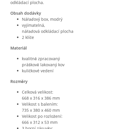
odkládací plocha.
Obsah dodávky
Nářaďový box, modrý
vyjímatelná,
nářaďová odkládací plocha
2 klíče
Materiál
kvalitně zpracovaný
práškově lakovaný kov
kuličkové vedení
Rozměry
Celková velikost:
668 x 316 x 386 mm
Velikost s balením:
735 x 380 x 460 mm
Velikost po rozložení:
666 x 312 x 53 mm
3 horní zásuvky: