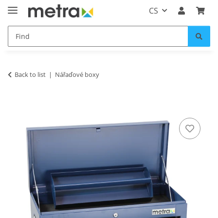
CS
Back to list
Nářaďové boxy