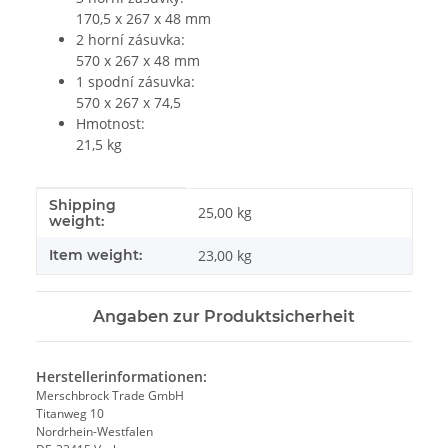
170,5 x 267 x 48 mm
2 horní zásuvka:
570 x 267 x 48 mm
1 spodní zásuvka:
570 x 267 x 74,5
Hmotnost:
21,5 kg
Shipping
#productDetails.itemInformation#
#productDetails.itemValue#
25,00 kg
weight:
Item weight:
23,00
kg
Angaben zur Produktsicherheit
Herstellerinformationen:
Merschbrock Trade GmbH
Titanweg 10
Nordrhein-Westfalen