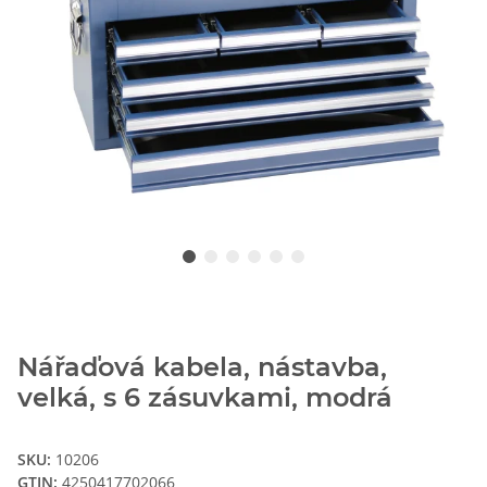
Nářaďová kabela, nástavba,
velká, s 6 zásuvkami, modrá
SKU:
10206
GTIN:
4250417702066