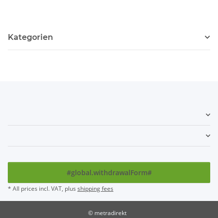
Kategorien
#global.withdrawalForm#
* All prices incl. VAT, plus
shipping fees
© metradirekt