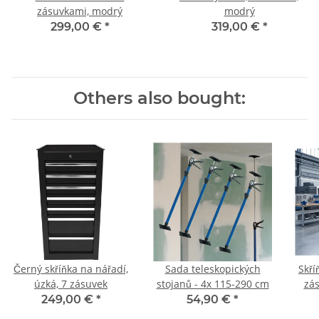
zásuvkami, modrý
modrý
299,00 €
*
319,00 €
*
Others also bought:
Černý skříňka na nářadí,
Sada teleskopických
Skří
úzká, 7 zásuvek
stojanů - 4x 115-290 cm
zás
249,00 €
*
54,90 €
*