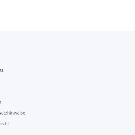
rozšíření
č
červená
tz
m
setzhinweise
recht