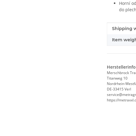
Horní od
do plec
#productDe
#productDe
Shipping w
Item weigh
Herstellerinf
Merschbrock Tr
Titanweg 10
Nordrhein-Westf
DE-33415 Verl
service@metrag
https://metraxxl.