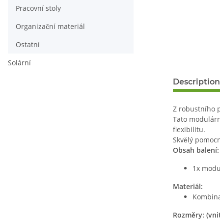
Pracovní stoly
Organizační materiál
Ostatní
Solární
Description
Z robustního p
Tato modulární
flexibilitu.
Skvělý pomocní
Obsah balení:
1x modul
Materiál:
Kombina
Rozměry: (vnit