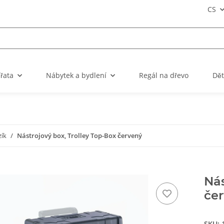
CS
ířata
Nábytek a bydlení
Regál na dřevo
Dět
zík
Nástrojový box, Trolley Top-Box červený
Nás
če
SKU: