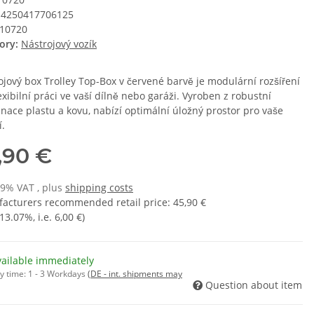
4250417706125
10720
ory:
Nástrojový vozík
ojový box Trolley Top-Box v červené barvě je modulární rozšíření
exibilní práci ve vaší dílně nebo garáži. Vyroben z robustní
nace plastu a kovu, nabízí optimální úložný prostor pro vaše
í.
,90 €
19% VAT , plus
shipping costs
acturers recommended retail price
:
45,90 €
13.07%
, i.e.
6,00 €
)
vailable immediately
y time:
1 - 3 Workdays
(DE - int. shipments may
Question about item