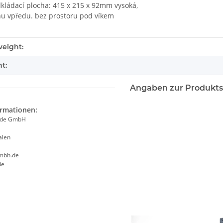
kládací plocha: 415 x 215 x 92mm vysoká,
hu vpředu. bez prostoru pod víkem
tails.itemInformation#
tails.itemValue#
eight:
t:
Angaben zur Produkts
ormationen:
ade GmbH
alen
mbh.de
de