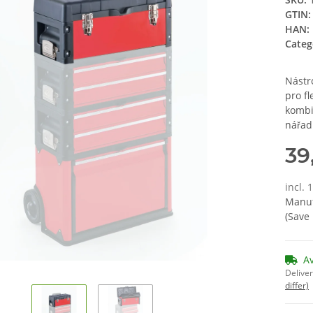
GTIN:
HAN:
Categ
Nástr
pro fl
kombi
nářad
39
incl. 
Manuf
(Save
A
Deliver
differ)