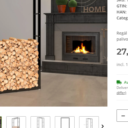
GTIN:
HAN:
Categ
Regál
palivo
27
incl. 
A
Deliver
differ)