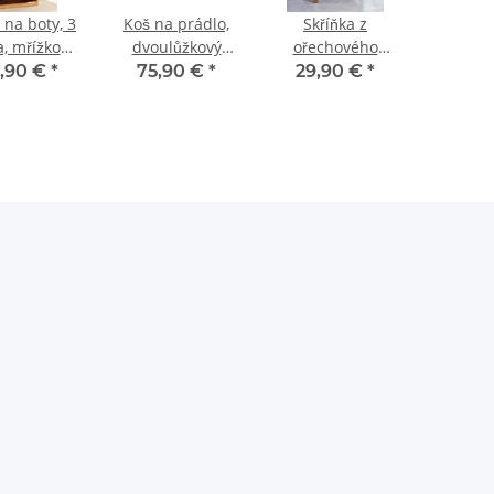
 na boty, 3
Koš na prádlo,
Skříňka z
a, mřížkový
dvoulůžkový
ořechového
n, ořechové
ořech
dřeva
,90 €
*
75,90 €
*
29,90 €
*
dřevo