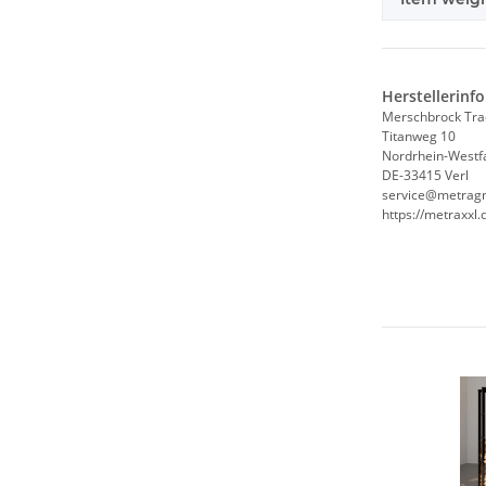
Herstellerinf
Merschbrock Tr
Titanweg 10
Nordrhein-Westf
DE-33415 Verl
service@metrag
https://metraxxl.