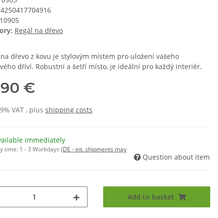
4250417704916
10905
ory:
Regál na dřevo
 na dřevo z kovu je stylovým místem pro uložení vašeho
vého dříví. Robustní a šetří místo, je ideální pro každý interiér.
,90 €
19% VAT , plus
shipping costs
vailable immediately
y time:
1 - 3 Workdays
(DE - int. shipments may
Question about item
Add to basket