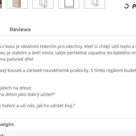
Loading...
Reviews
 z kovu je ideálním řešením pro všechny, kteří si chtějí užít teplo a
ovu je stabilní a šetří místo, takže perfektně zapadne do každého 
na palivové dříví.
vý kousek a zároveň neuvěřitelně praktický. S tímto regálem budete
gálech na dřevo:
 na dřevo jako dobrý učitel?"
 hoření a učí nás, jak ho udržet živý."
tails.itemInformation#
tails.itemValue#
eight:
t: