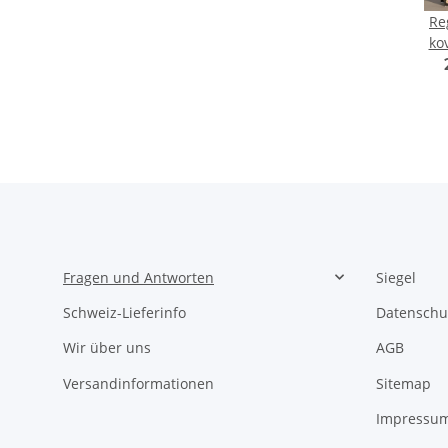
Re
ko
pa
60 
Fragen und Antworten
Siegel
Schweiz-Lieferinfo
Datenschu
Wir über uns
AGB
Versandinformationen
Sitemap
Impressu