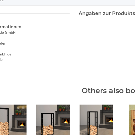
Angaben zur Produkts
ormationen:
ade GmbH
alen
mbh.de
de
Others also b