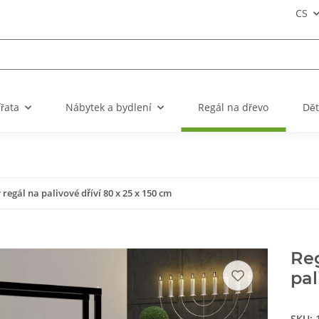
CS
ířata
Nábytek a bydlení
Regál na dřevo
Dět
regál na palivové dříví 80 x 25 x 150 cm
Reg
pal
SKU: