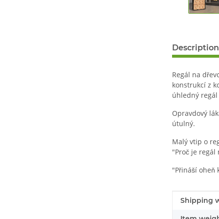
Description
Regál na dřevo
konstrukcí z k
úhledný regál 
Opravdový láka
útulný.
Malý vtip o re
"Proč je regál
"Přináší oheň k
#productDe
#productDe
Shipping w
Item weigh