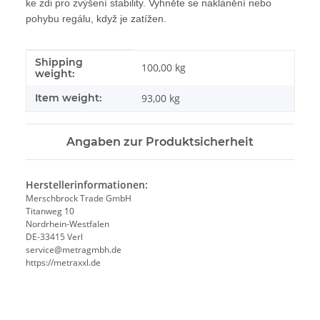
ke zdi pro zvýšení stability. Vyhněte se naklánění nebo
pohybu regálu, když je zatížen.
Shipping
#productDetails.itemInformation#
#productDetails.itemValue#
100,00 kg
weight:
Item weight:
93,00
kg
Angaben zur Produktsicherheit
Herstellerinformationen:
Merschbrock Trade GmbH
Titanweg 10
Nordrhein-Westfalen
DE-33415 Verl
service@metragmbh.de
https://metraxxl.de