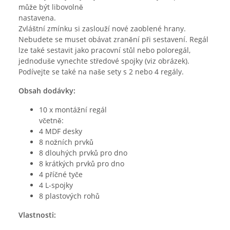
může být libovolně
nastavena.
Zvláštní zmínku si zaslouží nové zaoblené hrany.
Nebudete se muset obávat zranění při sestavení. Regál
lze také sestavit jako pracovní stůl nebo poloregál,
jednoduše vynechte středové spojky (viz obrázek).
Podívejte se také na naše sety s 2 nebo 4 regály.
Obsah dodávky:
10 x montážní regál
včetně:
4 MDF desky
8 nožních prvků
8 dlouhých prvků pro dno
8 krátkých prvků pro dno
4 příčné tyče
4 L-spojky
8 plastových rohů
Vlastnosti: