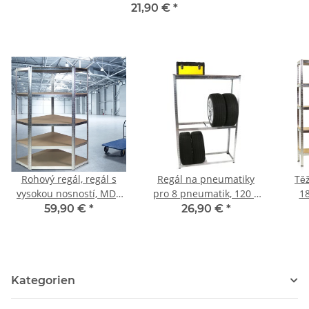
21,90 €
*
Rohový regál, regál s
Regál na pneumatiky
Těž
vysokou nosností, MDF
pro 8 pneumatik, 120 x
1
police
40 x 180 cm pozinkovaný
59,90 €
*
26,90 €
*
Kategorien