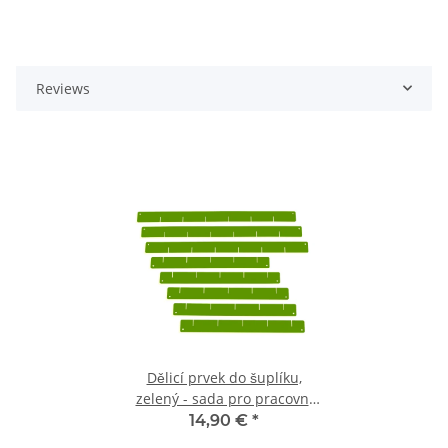
Reviews
Dělicí prvek do šuplíku,
zelený - sada pro pracovní
vozíky
14,90 €
*