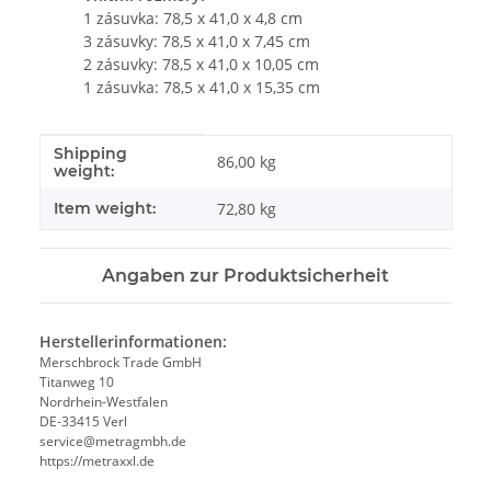
1 zásuvka: 78,5 x 41,0 x 4,8 cm
3 zásuvky: 78,5 x 41,0 x 7,45 cm
2 zásuvky: 78,5 x 41,0 x 10,05 cm
1 zásuvka: 78,5 x 41,0 x 15,35 cm
Shipping
#productDetails.itemInformation#
#productDetails.itemValue#
86,00 kg
weight:
Item weight:
72,80
kg
Angaben zur Produktsicherheit
Herstellerinformationen:
Merschbrock Trade GmbH
Titanweg 10
Nordrhein-Westfalen
DE-33415 Verl
service@metragmbh.de
https://metraxxl.de