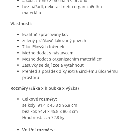
4 kola, z toho 2 otočná a s brzdou
bez nářadí, dekorací nebo organizačního
materiálu
Vlastnosti:
kvalitně zpracovaný kov
zelený práškově lakovaný povrch
7 kuličkových loženek
Možno dodat s nástavcem
Možno dodat s organizačním materiálem
Zásuvky se dají zcela vytáhnout
Přehled a pořádek díky extra širokému úložnému
prostoru
Rozměry (šířka x hloubka x výška)
Celkové rozměry:
se koly: 91,4 x 45,8 x 95,8 cm
bez kol: 91,4 x 45,8 x 80,8 cm
Hmotnost: cca 72,8 kg
Vnitřní rozměry: