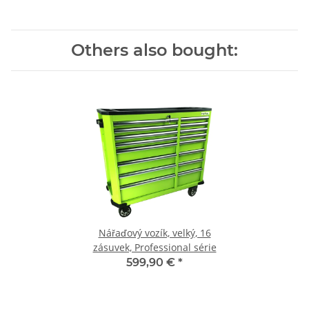
Others also bought:
Nářaďový vozík, velký, 16
zásuvek, Professional série
599,90 €
*