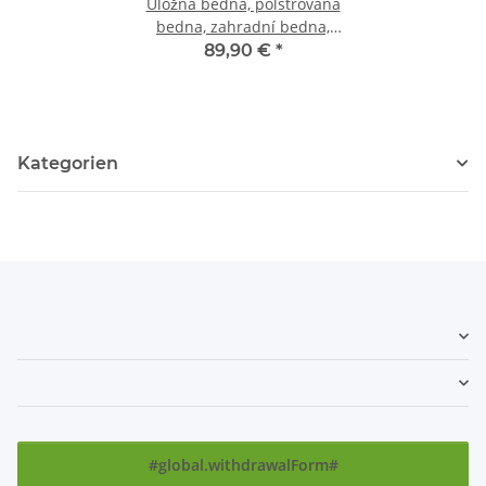
Úložná bedna, polstrovaná
bedna, zahradní bedna,
zahradní truhla, dřevěná
89,90 €
*
truhla
Kategorien
#global.withdrawalForm#