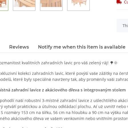
Cu
x
Th
Reviews
Notify me when this item is available
ozmanitost kvalitních zahradních lavic pro váš zelený ráj! 🌳🌞
 exkluzivní kolekci zahradních lavic, které povýší vaše zážitky na
delů, které byly speciálně navrženy tak, aby proměnily vaši zahra
-místná zahradní lavice z akáciového dřeva s integrovaným stolem
pohodlí naší robustní 3-místné zahradní lavice z ušlechtilého akáci
rý vytváří praktickou a útulnou odkládací plochu. Ať už uvnitř nebo 
. S rozměry 153 cm na šířku, 56 cm na hloubku a 90 cm na výšku na
ovaného akáciového dřeva ve vašem venkovním nebo vnitřním prostor