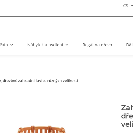
CS
ířata
Nábytek a bydlení
Regál na dřevo
Dět
e, dřevěné zahradní lavice různých velikostí
Zah
dře
vel