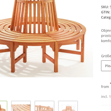
SKU:
GTIN:
Categ
Objevt
prosto
komfo
Größ
Ple
from
incl. 