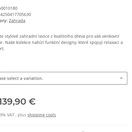
50010180
4250417705630
ory:
Zahrada
e stylové zahradní lavice z kvalitního dřeva pro váš venkovní
r. Naše kolekce nabízí funkční designy, které spojují relaxaci a
rt.
e
ase select a variation.
139,90 €
19% VAT , plus
shipping costs