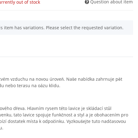
Question about item
rrently out of stock
is item has variations. Please select the requested variation.
 čerstvém vzduchu na novou úroveň. Naše nabídka zahrnuje pět
du nebo terasu na oázu klidu.
ového dřeva. Hlavním rysem této lavice je skládací stůl
venku, tato lavice spojuje funkčnost a styl a je obohacením pro
bízí dostatek místa k odpočinku. Vyzkoušejte tuto nadčasovou
u.