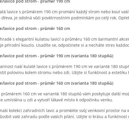
ice/lavice pod strom - průměr 190 cm
latá lavice s průměrem 190 cm promění každý strom nebo kout vaší 
dřeva, je odolná vůči povětrnostním podmínkám po celý rok. Opřete s
ice/lavice pod strom - průměr 160 cm
ahradě s elegantní kulatou lavicí o průměru 160 cm šarmantní akce
je přírodní kouzlo. Usadíte se, odpočinete si a necháte stres každo
ice/lavice pod strom - průměr 190 cm (varianta 180 stupňů)
annost naší kulaté lavice s průměrem 190 cm ve variantě 180 stupň
it polovinu kolem stromu nebo zdi. Užijte si funkčnost a estetiku t
ice/lavice pod strom - průměr 160 cm (varianta 180 stupňů)
s průměrem 160 cm ve variantě 180 stupňů vám poskytuje další možno
e umístěna u zdi a vytvoří lákavé místo k odpočinku venku.
naši kolekci zahradních lavic a proměňte svůj venkovní prostor na 
sobit vaši zahradu podle vašich přání. Užijte si krásu a funkčnost