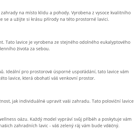
zahrady na místo klidu a pohody. Vyrobena z vysoce kvalitního
e a užijte si krásu přírody na této prostorné lavici.
nt. Tato lavice je vyrobena ze stejného odolného eukalyptového
denního života za sebou.
ů. Ideální pro prostorově úsporné uspořádání, tato lavice vám
éto lavice, která obohatí váš venkovní prostor.
st, jak individuálně upravit vaši zahradu. Tato poloviční lavice
wellness oázu. Každý model vypráví svůj příběh a poskytuje vám
 našich zahradních lavic - váš zelený ráj vám bude vděčný.