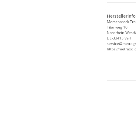
Herstellerinf
Merschbrock Tr
Titanweg 10
Nordrhein-Westf
DE-33415 Verl
service@metrag
https://metraxxl.