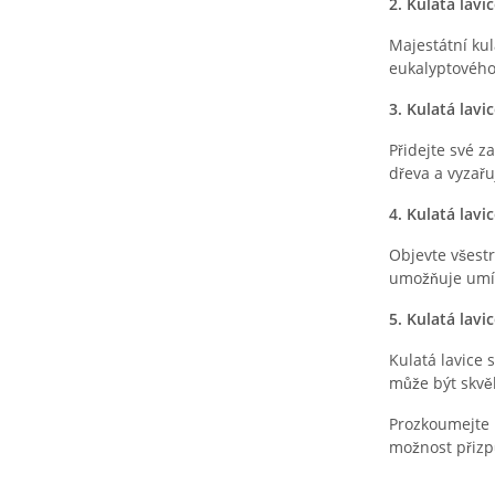
2. Kulatá lav
Majestátní ku
eukalyptového 
3. Kulatá lav
Přidejte své z
dřeva a vyzařu
4. Kulatá lav
Objevte všestr
umožňuje umíst
5. Kulatá lav
Kulatá lavice 
může být skvěl
Prozkoumejte 
možnost přizpů