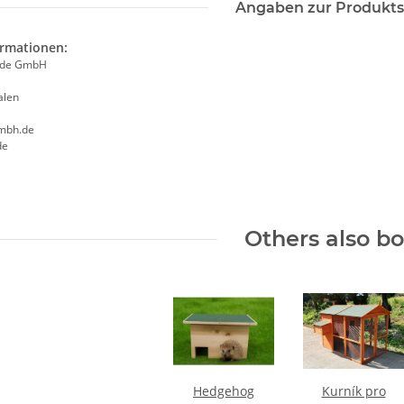
Angaben zur Produkts
ormationen:
ade GmbH
alen
mbh.de
de
Others also b
Hedgehog
Kurník pro