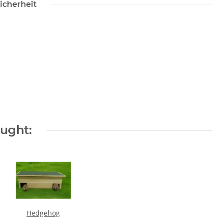
icherheit
ought:
Hedgehog