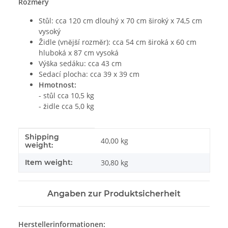
Rozměry
Stůl: cca 120 cm dlouhý x 70 cm široký x 74,5 cm
vysoký
Židle (vnější rozměr): cca 54 cm široká x 60 cm
hluboká x 87 cm vysoká
Výška sedáku: cca 43 cm
Sedací plocha: cca 39 x 39 cm
Hmotnost:
- stůl cca 10,5 kg
- židle cca 5,0 kg
Shipping
#productDetails.itemInformation#
#productDetails.itemValue#
40,00 kg
weight:
Item weight:
30,80
kg
Angaben zur Produktsicherheit
Herstellerinformationen: