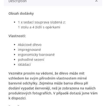
Description
Obsah dodávky
1 x sedací souprava složená z:
1 stolu a 4 židlí s opěrkami
Vlastnosti:
Akáciové dřevo
impregnované
ergonomicky tvarované
pohodlné sezení
skládací
Vezměte prosím na vědomí, že dřevo může mít
vzhledem ke svým přírodním vlastnostem mírné
barevné odchylky. Zejména může barva dřeva při
dodání vypadat červeněji, než je zobrazena na našich
produktových fotografiích. V případě dotazů jsme Vám
k dispozici
.