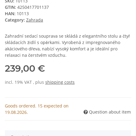
SKU:
10113
GTIN:
4250417701137
HAN:
10113
Category:
Zahrada
Zahradní sedací souprava se skládá z elegantního stolu a čtyř
skládacích židlí s opěrkami. Vyrobená z impregnovaného
akáciového dřeva, nabízí vysoký komfort a je ideální pro
relaxaci na čerstvém vzduchu.
239,00 €
incl. 19% VAT , plus
shipping costs
Goods ordered. 15 expected on
Question about item
19.08.2026.